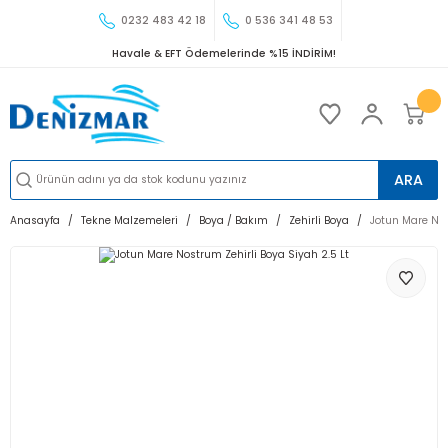
0232 483 42 18
0 536 341 48 53
Havale & EFT Ödemelerinde %15 İNDİRİM!
ARA
Anasayfa
Tekne Malzemeleri
Boya / Bakım
Zehirli Boya
Jotun Mare Nos