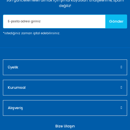
Son güncellemeleri almak için şimdi kaydolun. Endişelenme, spam
Ürün resmi kalitesiz, bozuk veya görüntülenemiyor.
değiliz!
Ürün açıklamasında eksik bilgiler bulunuyor.
Gönder
Ürün bilgilerinde hatalar bulunuyor.
Ürün fiyatı diğer sitelerden daha pahalı.
*istediğiniz zaman iptal edebilirsiniz.
Bu ürüne benzer farklı alternatifler olmalı.
Üyelik
Gönder
Kurumsal
Alışveriş
Bize Ulaşın