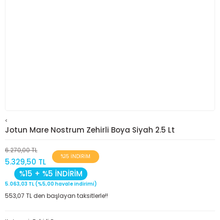
<
Jotun Mare Nostrum Zehirli Boya Siyah 2.5 Lt
6.270,00 TL
%15 İNDİRİM
5.329,50 TL
%15 + %5 İNDİRİM
5.063,03 TL (%5,00 havale indirimi)
553,07 TL den başlayan taksitlerle!!