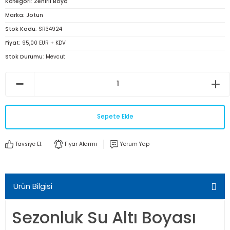
Kategori
Zehirli Boya
Marka
Jotun
Stok Kodu
SR34924
Fiyat
95,00 EUR + KDV
Stok Durumu
Mevcut
Sepete Ekle
Tavsiye Et
Fiyar Alarmı
Yorum Yap
Ürün Bilgisi
Sezonluk Su Altı Boyası