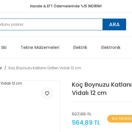
Havale & EFT Ödemelerinde %15 İNDİRİM!
ARA
 Ski
Tekne Malzemeleri
Elektrik
Elektronik
zı
Koç Boynuzu Katlanır Üstten Vidalı 12 cm
Koç Boynuzu Katlanı
Vidalı 12 cm
627,66 TL
%10 İNDİRİM
564,89 TL