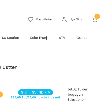
Favorilerim
Üye Girişi
Su Sporları
Solar Enerji
ATV
Outlet
r Üstten
58,62 TL den
%10 + %5 İNDİRİM
başlayan
536,65 TL (%5,00 havale indirimi)
taksitlerle!!