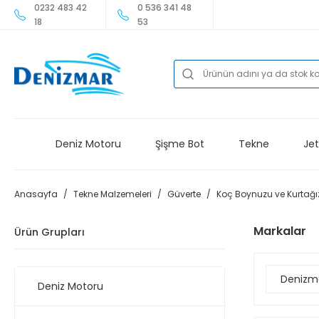
0232 483 42
0 536 341 48
18
53
Deniz Motoru
Şişme Bot
Tekne
Jet
Anasayfa
Tekne Malzemeleri
Güverte
Koç Boynuzu ve Kurtağı
Markalar
Ürün Grupları
Denizm
Deniz Motoru