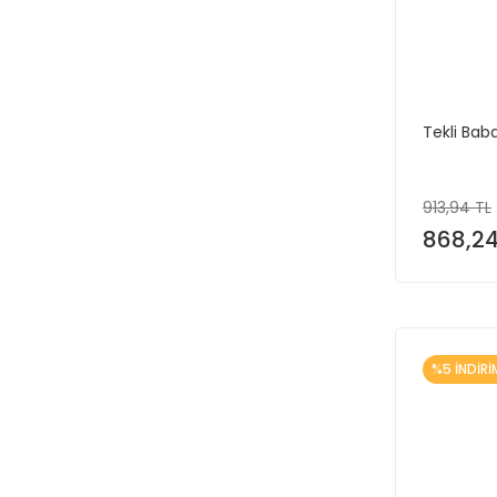
Tekli Ba
913,94 TL
868,24
%5 İNDİRİ