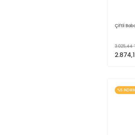
Çiftli B
3.025,44 
2.874,1
%5 İNDİRİ