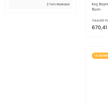
Koç Boynu
Tüm Markalar
15cm
744,90 T
670,41
%5 İNDİRİ