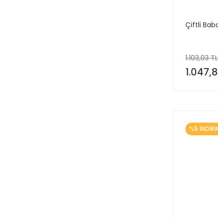
Çiftli Ba
1.103,03 TL
1.047,8
%5 İNDİRİ