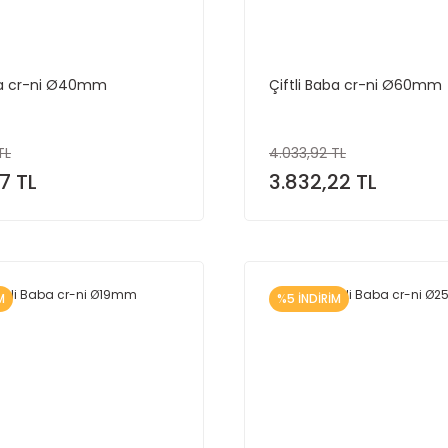
aba cr-ni Ø40mm
Çiftli Baba cr-ni Ø60mm
TL
4.033,92 TL
7 TL
3.832,22 TL
M
%5 İNDİRİM