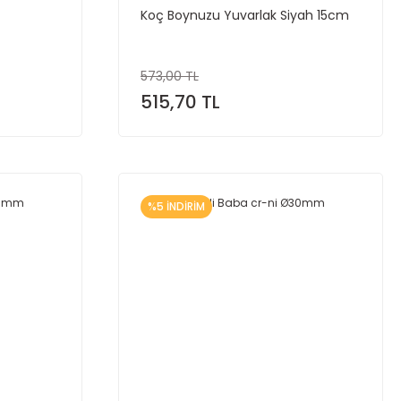
Koç Boynuzu Yuvarlak Siyah 15cm
573,00 TL
515,70 TL
%5 İNDİRİM