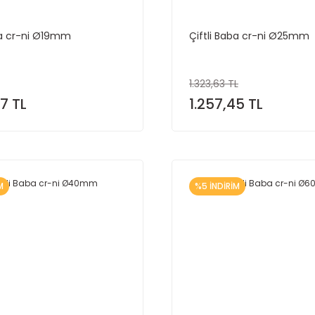
ba cr-ni Ø19mm
Çiftli Baba cr-ni Ø25mm
1.323,63 TL
7 TL
1.257,45 TL
M
%5 İNDİRİM