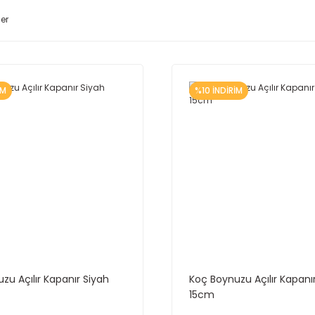
ler
İM
%10 İNDİRİM
zu Açılır Kapanır Siyah
Koç Boynuzu Açılır Kapanı
15cm