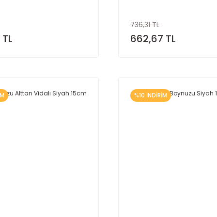
736,31 TL
 TL
662,67 TL
İM
%10 İNDİRİM