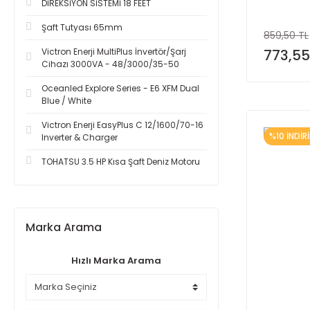
DİREKSİYON SİSTEMİ 18 FEET
Şaft Tutyası 65mm
859,50 TL
Victron Enerji MultiPlus İnvertör/Şarj
773,55
Cihazı 3000VA - 48/3000/35-50
Oceanled Explore Series - E6 XFM Dual
Blue / White
Victron Enerji EasyPlus C 12/1600/70-16
%10 İNDİR
Inverter & Charger
TOHATSU 3.5 HP Kısa Şaft Deniz Motoru
Marka Arama
Hızlı Marka Arama