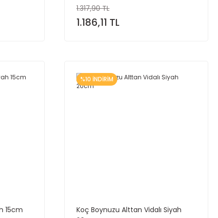
1.317,90 TL
1.186,11 TL
%10 İNDİRİM
ah 15cm
Koç Boynuzu Alttan Vidalı Siyah