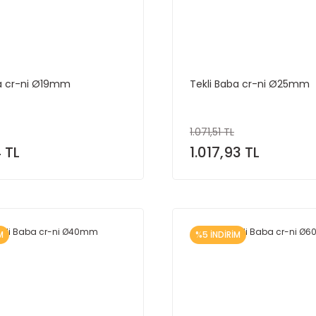
ba cr-ni Ø19mm
Tekli Baba cr-ni Ø25mm
1.071,51 TL
 TL
1.017,93 TL
M
%5 İNDİRİM