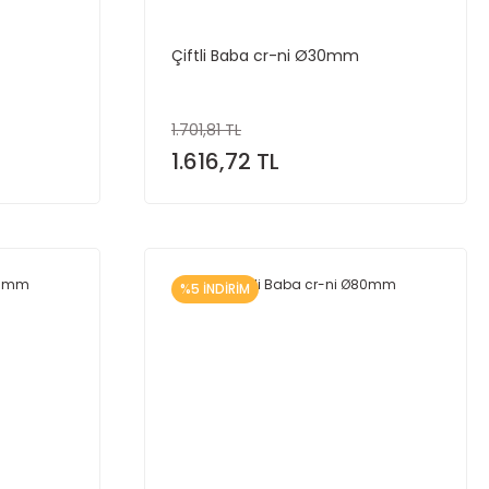
Çiftli Baba cr-ni Ø30mm
1.701,81 TL
1.616,72 TL
%5 İNDİRİM