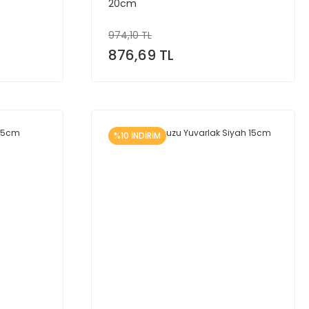
20cm
974,10 TL
876,69 TL
%10 İNDİRİM