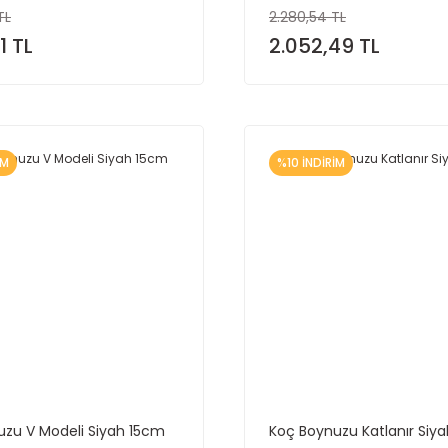
TL
2.280,54 TL
1 TL
2.052,49 TL
İM
%10 İNDİRİM
uzu V Modeli Siyah 15cm
Koç Boynuzu Katlanır Siy