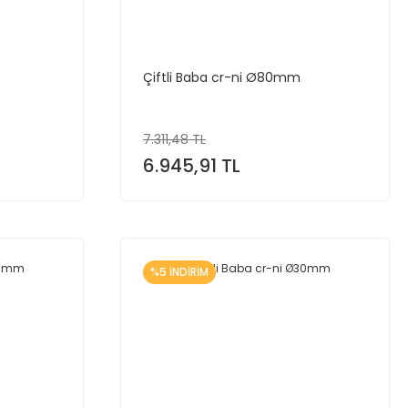
Çiftli Baba cr-ni Ø80mm
7.311,48 TL
6.945,91 TL
%5 İNDİRİM