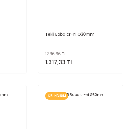
Tekli Baba cr-ni Ø30mm
1.386,66 TL
1.317,33 TL
%5 İNDİRİM