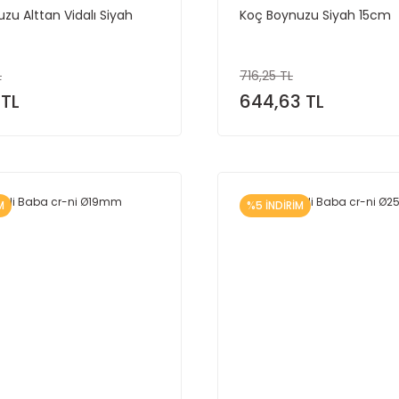
zu Alttan Vidalı Siyah
Koç Boynuzu Siyah 15cm
L
716,25 TL
 TL
644,63 TL
M
%5 İNDİRİM