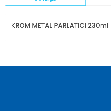
KROM METAL PARLATICI 230ml
Bu ürünün fiyat bilgisi, resim, ürün açıklamalarında ve diğer ko
Görüş ve önerileriniz için teşekkür ederiz.
Ürün resmi kalitesiz, bozuk veya görüntülenemiyor.
Ürün açıklamasında eksik bilgiler bulunuyor.
Ürün bilgilerinde hatalar bulunuyor.
Ürün fiyatı diğer sitelerden daha pahalı.
Bu ürüne benzer farklı alternatifler olmalı.