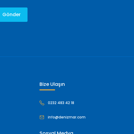
Gönder
Bize Ulaşın
0232 483 42 18
info@denizmar.com
Sosyal Medya