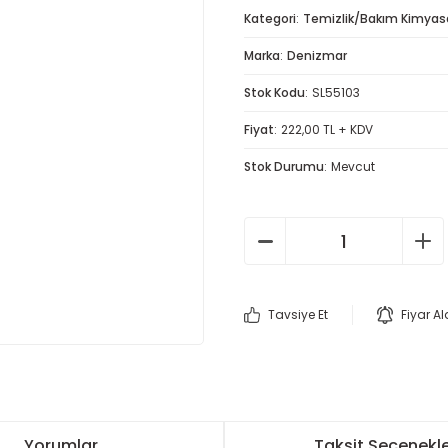
Kategori
Temizlik/Bakım Kimyasa
Marka
Denizmar
Stok Kodu
SL55103
Fiyat
222,00 TL + KDV
Stok Durumu
Mevcut
Tavsiye Et
Fiyar A
Yorumlar
Taksit Seçenekle