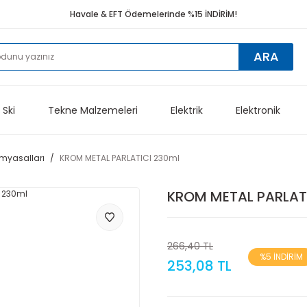
Havale & EFT Ödemelerinde %15 İNDİRİM!
ARA
 Ski
Tekne Malzemeleri
Elektrik
Elektronik
imyasalları
KROM METAL PARLATICI 230ml
KROM METAL PARLAT
266,40 TL
%5 İNDİRİM
253,08 TL