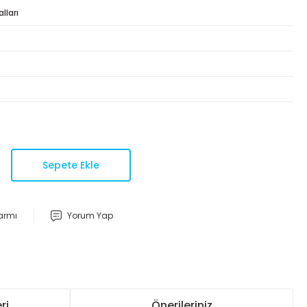
lları
Sepete Ekle
larmı
Yorum Yap
ri
Önerileriniz