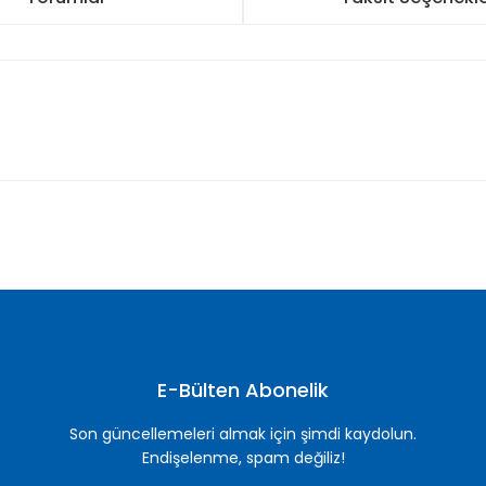
nularda yetersiz gördüğünüz noktaları öneri formunu kullanarak tarafımı
Bu ürüne ilk yorumu siz yapın!
Yorum Yaz
E-Bülten Abonelik
Son güncellemeleri almak için şimdi kaydolun.
Endişelenme, spam değiliz!