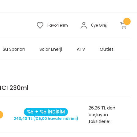
Favorilerim
Üye Girişi
Su Sporları
Solar Enerji
ATV
Outlet
ICI 230ml
26,26 TL den
%5 + %5 İNDİRİM
başlayan
240,43 TL (%5,00 havale indirimi)
taksitlerle!!