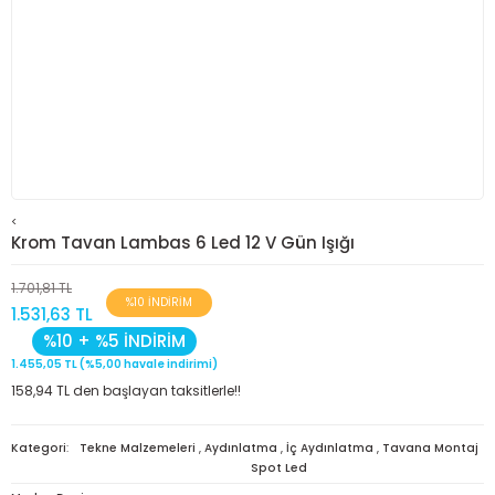
<
Krom Tavan Lambas 6 Led 12 V Gün Işığı
1.701,81 TL
%10 İNDİRİM
1.531,63 TL
%10 + %5 İNDİRİM
1.455,05 TL (%5,00 havale indirimi)
158,94 TL den başlayan taksitlerle!!
Kategori
Tekne Malzemeleri
,
Aydınlatma
,
İç Aydınlatma
,
Tavana Montaj
Spot Led