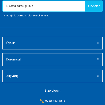
Gönder
Ürün bilgilerinde hatalar bulunuyor.
Ürün fiyatı diğer sitelerden daha pahalı.
*istediğiniz zaman iptal edebilirsiniz.
Bu ürüne benzer farklı alternatifler olmalı.
Üyelik
Gönder
Kurumsal
Alışveriş
Bize Ulaşın
0232 483 42 18