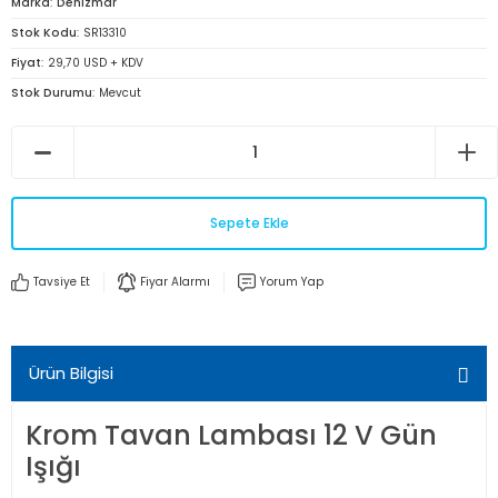
Marka
Denizmar
Stok Kodu
SR13310
Fiyat
29,70 USD + KDV
Stok Durumu
Mevcut
Sepete Ekle
Tavsiye Et
Fiyar Alarmı
Yorum Yap
Ürün Bilgisi
Krom Tavan Lambası 12 V Gün
Işığı