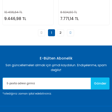
10.496,64 TL
8.634,60 TL
9.446,98 TL
7.771,14 TL
1
2
E-Bülten Abonelik
Son güncellemeleri almak için şimdi kaydolun. Endişelenme, spam
değiliz!
Gönder
*istediğiniz zaman iptal edebilirsiniz.