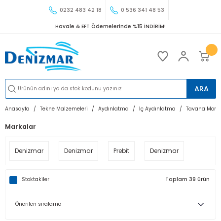
0232 483 42 18
0 536 341 48 53
Havale & EFT Ödemelerinde %15 İNDİRİM!
ARA
Anasayfa
Tekne Malzemeleri
Aydınlatma
İç Aydınlatma
Tavana Monta
Markalar
Denizmar
Denizmar
Prebit
Denizmar
Stoktakiler
Toplam 39 ürün