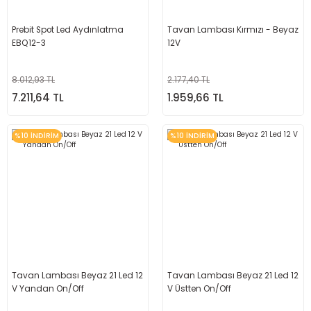
Prebit Spot Led Aydınlatma
Tavan Lambası Kırmızı - Beyaz
EBQ12-3
12V
8.012,93 TL
2.177,40 TL
7.211,64 TL
1.959,66 TL
%10 İNDİRİM
%10 İNDİRİM
Tavan Lambası Beyaz 21 Led 12
Tavan Lambası Beyaz 21 Led 12
V Yandan On/Off
V Üstten On/Off