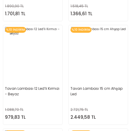
1.890,90 TL
1.518,45 TL
1.701,81 TL
1.366,61 TL
%10 İNDİRİM
%10 İNDİRİM
Tavan Lambası 12 Led’li Kırmızı
Tavan Lambası 15 cm Ahşap
- Beyaz
Led
1.088,70 TL
2.721,75 TL
979,83 TL
2.449,58 TL