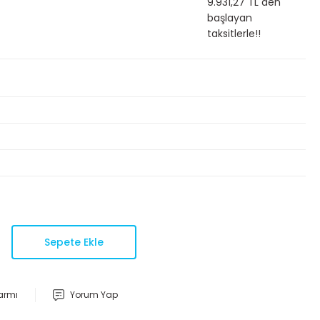
9.931,27 TL den
başlayan
taksitlerle!!
Sepete Ekle
larmı
Yorum Yap