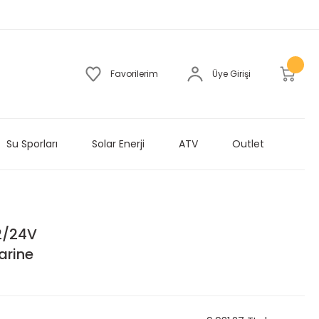
Favorilerim
Üye Girişi
Su Sporları
Solar Enerji
ATV
Outlet
2/24V
arine