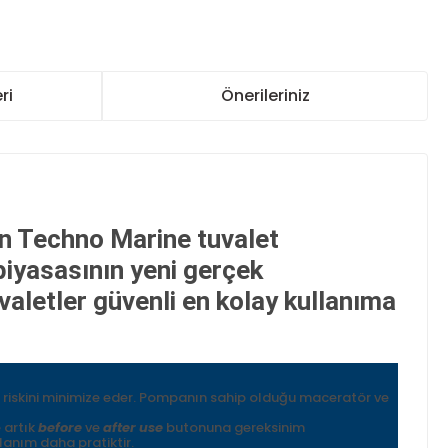
ri
Önerileriniz
an Techno Marine tuvalet
piyasasının yeni gerçek
aletler güvenli en kolay kullanıma
 riskini minimize eder. Pompanın sahip olduğu maceratör ve
 artık
before
ve
after use
butonuna gereksinim
lanım daha pratiktir.