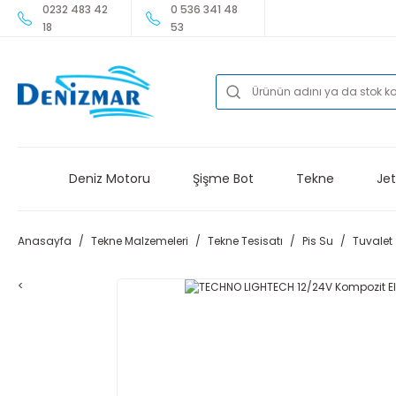
0232 483 42
0 536 341 48
18
53
Deniz Motoru
Şişme Bot
Tekne
Jet
Anasayfa
Tekne Malzemeleri
Tekne Tesisatı
Pis Su
Tuvalet
<