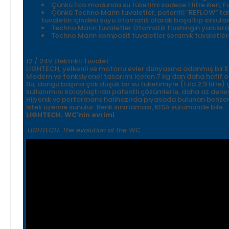
Çünkü Eco modunda su tüketimi sadece 1 litre iken, F
Çünkü Techno Marin tuvaletler, patentli "REFLOW” ta
tuvaletin içindeki suyu otomatik olarak boşaltıp sirkula
Techno Marin tuvaletler Otomatik flushingin yanısıra
Techno Marin kompozit tuvaletler seramik tuvaletlerd
12 / 24V Elektrikli Tuvalet
LIGHTECH, yelkenli ve motorlu evler dünyasına adanmış bir Ele
Modern ve fonksiyonel tasarımı içeren 7 kg'dan daha hafif o
Bu, döngü başına çok düşük bir su tüketimiyle (1 ila 2,9 litre
kullanımını kolaylaştıran patentli çözümlerle, daha az deneyim
Hijyenik ve performans halihazırda piyasada bulunan benzer
İstek üzerine sunulur. Renk sınırlaması, KISA sürümünde bile.
LIGHTECH. WC'nin evrimi
LIGHTECH. The evolution of the WC