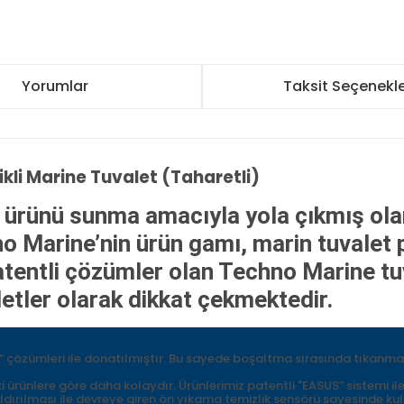
Yorumlar
Taksit Seçenekle
li Marine Tuvalet (Taharetli)
i ürünü sunma amacıyla yola çıkmış ol
o Marine’nin ürün gamı, marin tuvalet 
tentli çözümler olan Techno Marine tuv
etler olarak dikkat çekmektedir.
” çözümleri ile donatılmıştır. Bu sayede boşaltma sırasında tıkanma
ürünlere göre daha kolaydır. Ürünlerimiz patentli "EASUS” sistemi ile
ırılması ile devreye giren ön yıkama temizlik sensörü sayesinde kul