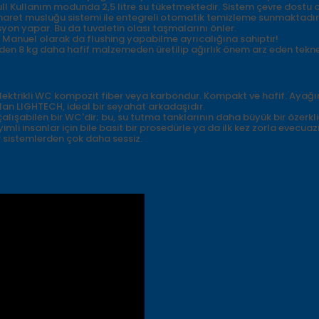
ull Kullanım modunda 2,5 litre su tüketmektedir. Sistem çevre dostu 
haret musluğu sistemi ile entegreli otomatik temizleme sunmaktadır.
syon yapar. Bu da tuvaletin olası taşmalarını önler.
 Manuel olarak da flushing yapabilme ayrıcalığına sahiptir!
en 8 kg daha hafif malzemeden üretilip ağırlık önem arz eden teknel
ktrikli WC kompozit fiber veya karbondur. Kompakt ve hafif. Ayağına 
lan LIGHTECH, ideal bir seyahat arkadaşıdır.
) çalışabilen bir WC'dir; bu, su tutma tanklarının daha büyük bir özer
li insanlar için bile basit bir prosedürle ya da ilk kez zorla evecuazi
 sistemlerden çok daha sessiz.