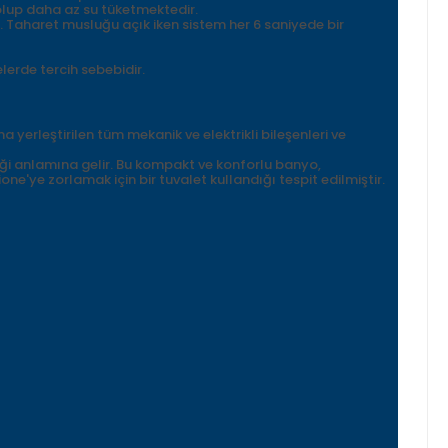
olup daha az su tüketmektedir.
 Taharet musluğu açık iken sistem her 6 saniyede bir
erde tercih sebebidir.
yerleştirilen tüm mekanik ve elektrikli bileşenleri ve
kliği anlamına gelir. Bu kompakt ve konforlu banyo,
one'ye zorlamak için bir tuvalet kullandığı tespit edilmiştir.