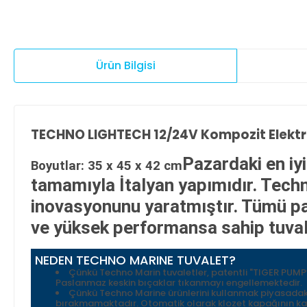
Ürün Bilgisi
TECHNO LIGHTECH 12/24V Kompozit Elektrik
Pazardaki en iy
Boyutlar: 35 x 45 x 42 cm
tamamıyla İtalyan yapımıdır. Techn
inovasyonunu yaratmıştır. Tümü pa
ve yüksek performansa sahip tuval
NEDEN TECHNO MARINE TUVALET?
Çünkü Techno Marin tuvaletler, patentli "TIGER PUMP
Paslanmaz keskin bıçaklar tıkanmayı engellemektedir.
Çünkü Techno Marine ürünlerini kullanmak piyasadaki 
bırakmamaktadır. Otomatik olarak klozet kapağının kald