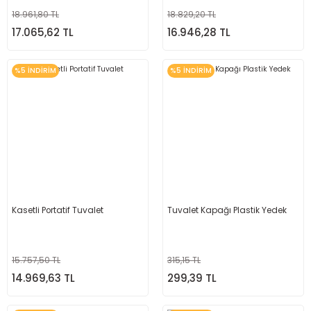
18.961,80 TL
18.829,20 TL
17.065,62 TL
16.946,28 TL
%5 İNDİRİM
%5 İNDİRİM
Kasetli Portatif Tuvalet
Tuvalet Kapağı Plastik Yedek
15.757,50 TL
315,15 TL
14.969,63 TL
299,39 TL