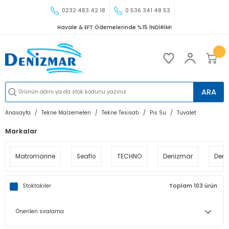
0232 483 42 18
0 536 341 48 53
Havale & EFT Ödemelerinde %15 İNDİRİM!
ARA
Anasayfa
Tekne Malzemeleri
Tekne Tesisatı
Pis Su
Tuvalet
Markalar
Matromarine
Seaflo
TECHNO
Denizmar
Deni
Stoktakiler
Toplam 103 ürün