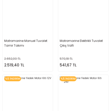
Matromarine Manuel Tuvalet
Matromarine Elektrikli Tuvalet
Tamir Takımı
Çıkış Valfi
2.652,00 TL
570,18 TL
2.519,40 TL
541,67 TL
%5 İNDİRİM
%5 İNDİRİM