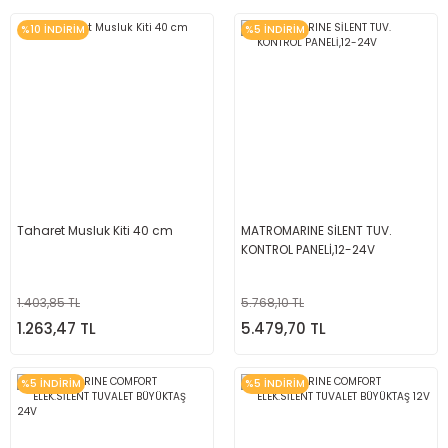
%10 İNDİRİM
%5 İNDİRİM
Taharet Musluk Kiti 40 cm
MATROMARINE SİLENT TUV.
KONTROL PANELİ,12-24V
1.403,85 TL
5.768,10 TL
1.263,47 TL
5.479,70 TL
%5 İNDİRİM
%5 İNDİRİM