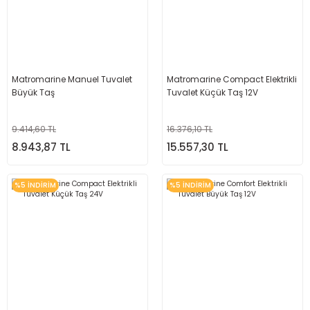
Matromarine Manuel Tuvalet
Matromarine Compact Elektrikli
Büyük Taş
Tuvalet Küçük Taş 12V
9.414,60 TL
16.376,10 TL
8.943,87 TL
15.557,30 TL
%5 İNDİRİM
%5 İNDİRİM