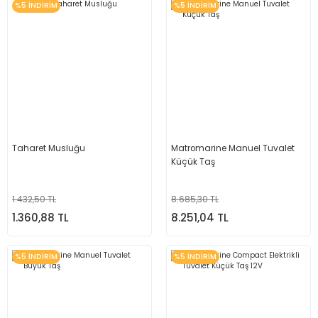
%5 İNDİRİM
%5 İNDİRİM
Taharet Musluğu
Matromarine Manuel Tuvalet
Küçük Taş
1.432,50 TL
8.685,30 TL
1.360,88 TL
8.251,04 TL
%5 İNDİRİM
%5 İNDİRİM