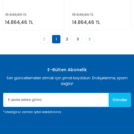
15.646,80 TL
15.646,80 TL
14.864,46 TL
14.864,46 TL
1
2
3
E-Bülten Abonelik
Son güncellemeleri almak için şimdi kaydolun. Endişelenme, spam
değiliz!
Gönder
*istediğiniz zaman iptal edebilirsiniz.