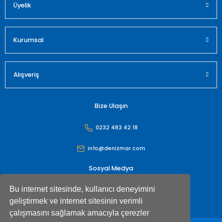
Üyelik
Gönder
Kurumsal
Alışveriş
Bize Ulaşın
0232 483 42 18
info@denizmar.com
Sosyal Medya
Bu internet sitesinde, kullanıcı deneyimini
geliştirmek ve internet sitesinin verimli
çalışmasını sağlamak amacıyla çerezler