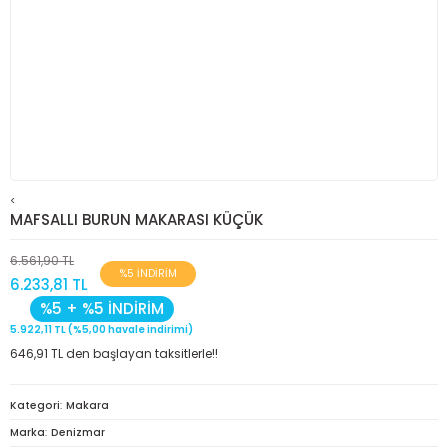
<
MAFSALLI BURUN MAKARASI KÜÇÜK
6.561,90 TL
%5 İNDİRİM
6.233,81 TL
%5 + %5 İNDİRİM
5.922,11 TL (%5,00 havale indirimi)
646,91 TL den başlayan taksitlerle!!
Kategori
Makara
Marka
Denizmar