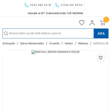
0232 483 42 18
0 536 341 48 53
Havale & EFT Ödemelerinde %15 İNDİRİM!
ARA
Anasayfa
Tekne Malzemeleri
Güverte
Yelken
Makara
MAFSALLI BU