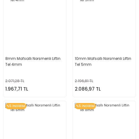
8mm Mafsallı Norsmenli Liftin
10mm Mafsallı Norsmenli Liftin
Tel 4mm
Tel 5mm
2.071,28 TL
2.196,81 TL
1.967,71 TL
2.086,97 TL
%5 İNDİRİM
%5 İNDİRİM