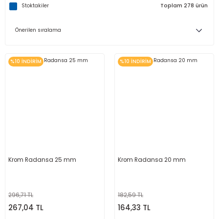
Stoktakiler
Toplam 278 ürün
%10 İNDİRİM
%10 İNDİRİM
Krom Radansa 25 mm
Krom Radansa 20 mm
296,71 TL
182,59 TL
267,04 TL
164,33 TL