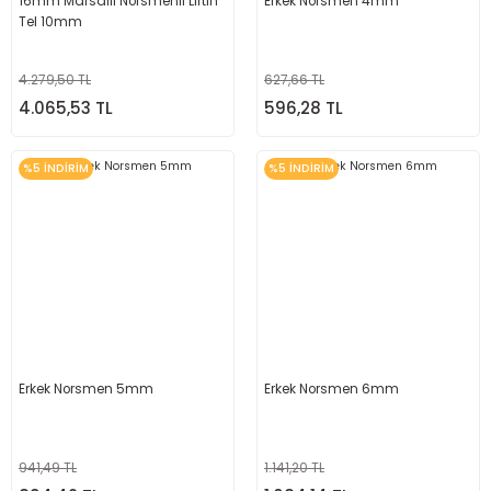
16mm Mafsallı Norsmenli Liftin
Erkek Norsmen 4mm
Tel 10mm
4.279,50 TL
627,66 TL
4.065,53 TL
596,28 TL
%5 İNDİRİM
%5 İNDİRİM
Erkek Norsmen 5mm
Erkek Norsmen 6mm
941,49 TL
1.141,20 TL