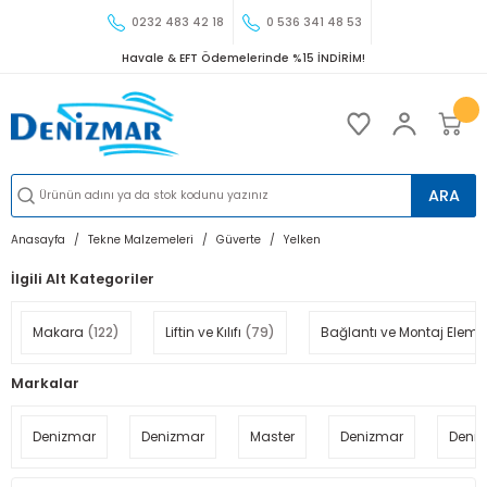
0232 483 42 18
0 536 341 48 53
Havale & EFT Ödemelerinde %15 İNDİRİM!
ARA
Anasayfa
Tekne Malzemeleri
Güverte
Yelken
İlgili Alt Kategoriler
Makara
(122)
Liftin ve Kılıfı
(79)
Bağlantı ve Montaj Elema
Markalar
Denizmar
Denizmar
Master
Denizmar
Deni