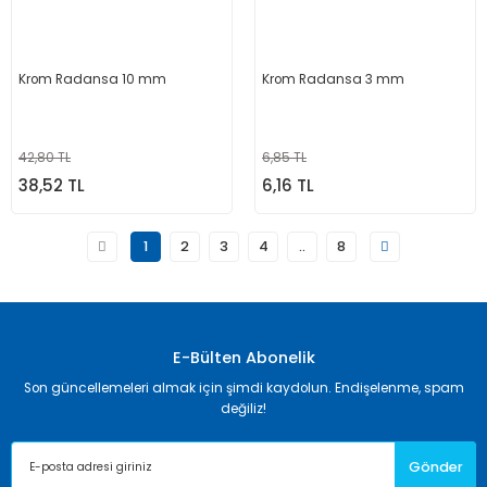
Krom Radansa 10 mm
Krom Radansa 3 mm
42,80 TL
6,85 TL
38,52 TL
6,16 TL
1
2
3
4
..
8
E-Bülten Abonelik
Son güncellemeleri almak için şimdi kaydolun. Endişelenme, spam
değiliz!
Gönder