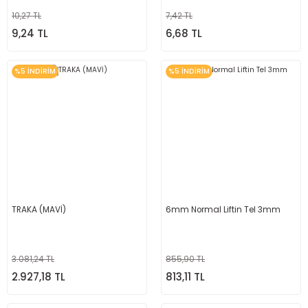
10,27 TL
7,42 TL
9,24 TL
6,68 TL
%5 İNDİRİM
%5 İNDİRİM
TRAKA (MAVİ)
6mm Normal Liftin Tel 3mm
3.081,24 TL
855,90 TL
2.927,18 TL
813,11 TL