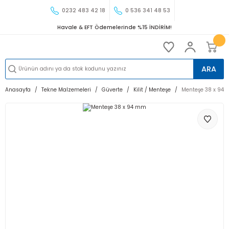
0232 483 42 18
0 536 341 48 53
Havale & EFT Ödemelerinde %15 İNDİRİM!
ARA
Anasayfa
Tekne Malzemeleri
Güverte
Kilit / Menteşe
Menteşe 38 x 94