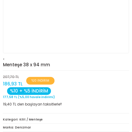
<
Menteşe 38 x 94 mm
207,70 TL
%10 İNDİRİM
186,93 TL
%10 + %5 İNDİRİM
177,58 TL (%5,00 havale indirimi)
19,40 TL den başlayan taksitlerle!!
Kategori
Kilit / Menteşe
Marka
Denizmar