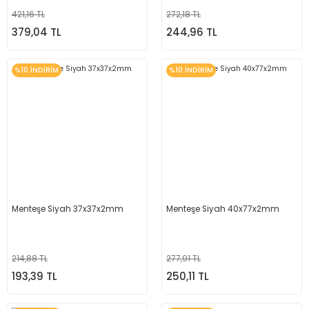
421,16 TL
272,18 TL
379,04 TL
244,96 TL
%10 İNDİRİM
%10 İNDİRİM
Menteşe Siyah 37x37x2mm
Menteşe Siyah 40x77x2mm
214,88 TL
277,91 TL
193,39 TL
250,11 TL