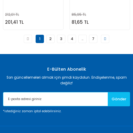
212,01 TL
85,95 TL
201,41 TL
81,65 TL
1
2
3
4
..
7
E-Bülten Abonelik
Son güncellemeleri almak için şimdi kaydolun. Endişelenme, spam
değiliz!
Gönder
*istediğiniz zaman iptal edebilirsiniz.