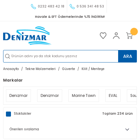
0232 483 42 18
0 536 341 48 53
Havale & EFT Ödemelerinde %15 İNDİRİM!
ARA
Anasayfa
Tekne Malzemeleri
Güverte
Kilit / Menteşe
Markalar
Denizmar
Denizmar
Marine Town
EVAL
Sout
Stoktakiler
Toplam 234 ürün