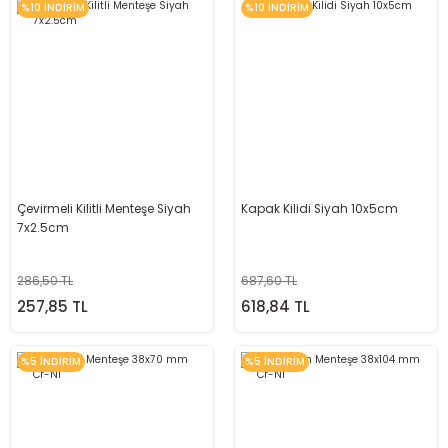
%10 İNDİRİM
%10 İNDİRİM
Çevirmeli Kilitli Menteşe Siyah
Kapak Kilidi Siyah 10x5cm
7x2.5cm
286,50 TL
687,60 TL
257,85 TL
618,84 TL
%5 İNDİRİM
%5 İNDİRİM