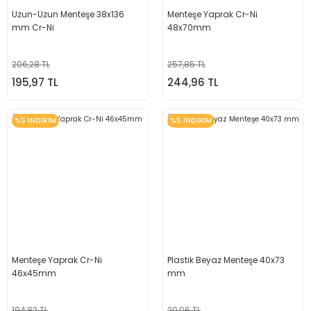
Uzun-Uzun Menteşe 38x136
Menteşe Yaprak Cr-Ni
mm Cr-Ni
48x70mm
206,28 TL
257,85 TL
195,97 TL
244,96 TL
%5 İNDİRİM
%5 İNDİRİM
Menteşe Yaprak Cr-Ni
Plastik Beyaz Menteşe 40x73
46x45mm
mm
194,82 TL
20,06 TL