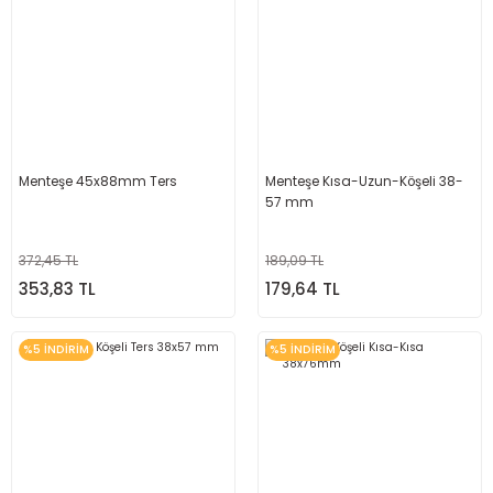
Menteşe 45x88mm Ters
Menteşe Kısa-Uzun-Köşeli 38-
57 mm
372,45 TL
189,09 TL
353,83 TL
179,64 TL
%5 İNDİRİM
%5 İNDİRİM