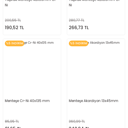
Ni
Ni
200,55 TL
280,77 TL
190,52 TL
266,73 TL
%5 İNDİRİM
%5 İNDİRİM
Menteşe Cr-Ni 40x135 mm
Menteşe Akordiyon 13x45mm
85,95 TL
360,99 TL