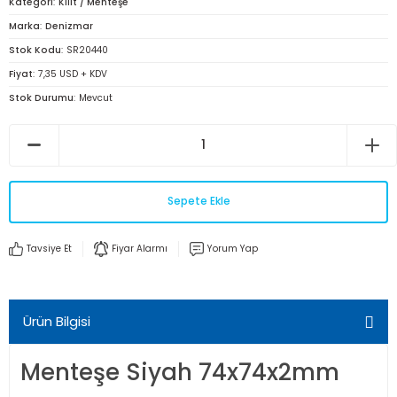
Kategori
Kilit / Menteşe
Marka
Denizmar
Stok Kodu
SR20440
Fiyat
7,35 USD + KDV
Stok Durumu
Mevcut
Sepete Ekle
Tavsiye Et
Fiyar Alarmı
Yorum Yap
Ürün Bilgisi
Menteşe Siyah 74x74x2mm