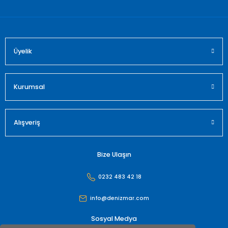
Bu ürüne benzer farklı alternatifler olmalı.
Üyelik
Gönder
Kurumsal
Alışveriş
Bize Ulaşın
0232 483 42 18
info@denizmar.com
Sosyal Medya