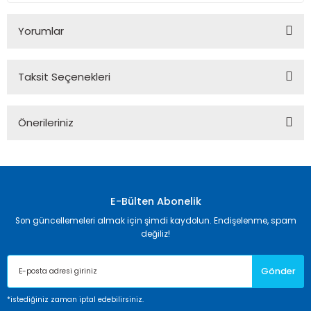
Yorumlar
Taksit Seçenekleri
Bu ürüne ilk yorumu siz yapın!
Önerileriniz
Yorum Yaz
Bu ürünün fiyat bilgisi, resim, ürün açıklamalarında ve diğer
konularda yetersiz gördüğünüz noktaları öneri formunu
kullanarak tarafımıza iletebilirsiniz.
Görüş ve önerileriniz için teşekkür ederiz.
E-Bülten Abonelik
Son güncellemeleri almak için şimdi kaydolun. Endişelenme, spam
Ürün resmi kalitesiz, bozuk veya görüntülenemiyor.
değiliz!
Ürün açıklamasında eksik bilgiler bulunuyor.
Gönder
Ürün bilgilerinde hatalar bulunuyor.
Ürün fiyatı diğer sitelerden daha pahalı.
*istediğiniz zaman iptal edebilirsiniz.