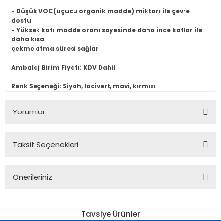
- Düşük VOC(uçucu organik madde) miktarı ile çevre
dostu
- Yüksek katı madde oranı sayesinde daha ince katlar ile
daha kısa
çekme atma süresi sağlar
Ambalaj Birim Fiyatı: KDV Dahil
Renk Seçeneği: Siyah, lacivert, mavi, kırmızı
Yorumlar
Taksit Seçenekleri
Bu ürüne ilk yorumu siz yapın!
Önerileriniz
Yorum Yaz
Bu ürünün fiyat bilgisi, resim, ürün açıklamalarında ve diğer
konularda yetersiz gördüğünüz noktaları öneri formunu
Tavsiye Ürünler