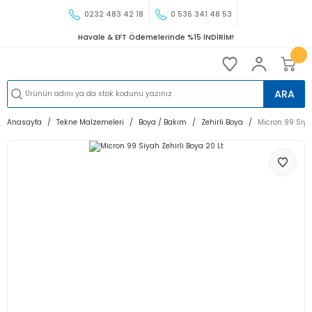
0232 483 42 18
0 536 341 48 53
Havale & EFT Ödemelerinde %15 İNDİRİM!
ARA
Anasayfa
Tekne Malzemeleri
Boya / Bakım
Zehirli Boya
Micron 99 Siya