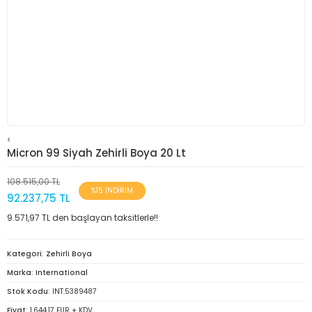
<
Micron 99 Siyah Zehirli Boya 20 Lt
108.515,00 TL
%15 İNDİRİM
92.237,75 TL
9.571,97 TL den başlayan taksitlerle!!
Kategori
Zehirli Boya
Marka
International
Stok Kodu
INT.5389487
Fiyat
1.644,17 EUR + KDV