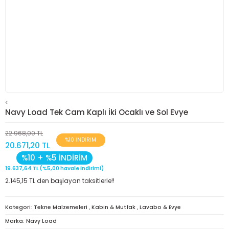
<
Navy Load Tek Cam Kaplı İki Ocaklı ve Sol Evye
22.968,00 TL
%10 İNDİRİM
20.671,20 TL
%10 + %5 İNDİRİM
19.637,64 TL (%5,00 havale indirimi)
2.145,15 TL den başlayan taksitlerle!!
Kategori
Tekne Malzemeleri
,
Kabin & Mutfak
,
Lavabo & Evye
Marka
Navy Load