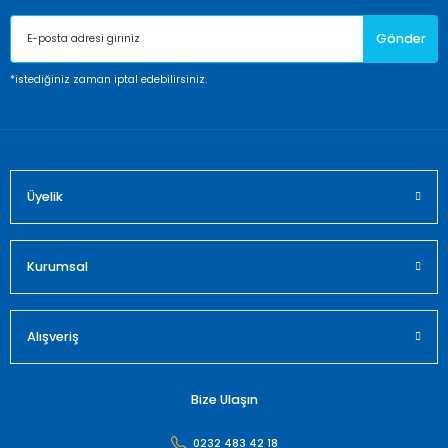
Ürün açıklamasında eksik bilgiler bulunuyor.
Gönder
Ürün bilgilerinde hatalar bulunuyor.
Ürün fiyatı diğer sitelerden daha pahalı.
*istediğiniz zaman iptal edebilirsiniz.
Bu ürüne benzer farklı alternatifler olmalı.
Üyelik
Gönder
Kurumsal
Alışveriş
Bize Ulaşın
0232 483 42 18