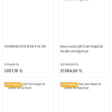
YUVARLAK EVYE Ø:26 X 14 CM
Navy Load Çift Cam Kaplı İki
Ocaklı ve Sağ Evye
1.174,65 TL
23.760,00 TL
1.057,19 TL
21.384,00 TL
%10 İNDİRİM
%10 İNDİRİM