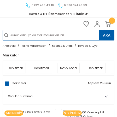
0232 483 42 18
0 536 341 48 53
Havale & EFT Ödemelerinde %15 İNDİRİM!
ARA
Anasayfa
Tekne Malzemeleri
Kabin & Mutfak
Lavabo & Evye
Markalar
Denizmar
Denizmar
Navy Load
Denizmar
Sh
Stoktakiler
Toplam 25 ürün
%10 İNDİRİM
%10 İNDİRİM