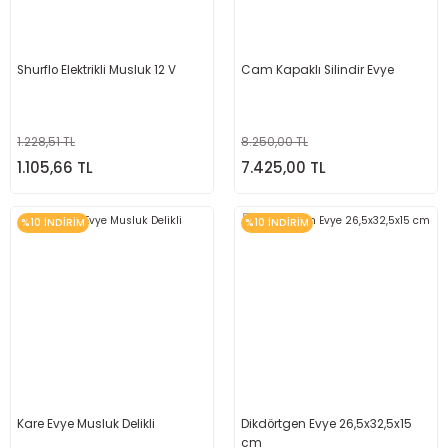
Shurflo Elektrikli Musluk 12 V
Cam Kapaklı Silindir Evye
1.228,51 TL
8.250,00 TL
1.105,66 TL
7.425,00 TL
%10 İNDİRİM
%10 İNDİRİM
Kare Evye Musluk Delikli
Dikdörtgen Evye 26,5x32,5x15
cm