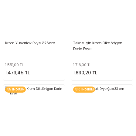
Krom Yuvarlak Evye Ø26cm
Tekne için Krom Dikdörtgen
Derin Evye
1.551,00 TL
1.716,00 TL
1.473,45 TL
1.630,20 TL
%5 İNDİRİM
%10 İNDİRİM