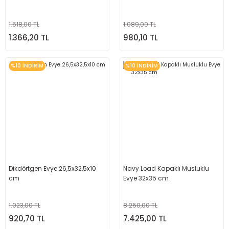
1.518,00 TL
1.089,00 TL
1.366,20 TL
980,10 TL
%10 İNDİRİM
%10 İNDİRİM
Dikdörtgen Evye 26,5x32,5x10
Navy Load Kapaklı Musluklu
cm
Evye 32x35 cm
1.023,00 TL
8.250,00 TL
920,70 TL
7.425,00 TL