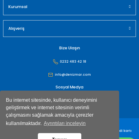
Kurumsal
Alışveriş
Bize Ulaşın
0232 483 42 18
info@denizmar.com
Sosyal Medya
Bu internet sitesinde, kullanıcı deneyimini
geliştirmek ve internet sitesinin verimli
çalışmasını sağlamak amacıyla çerezler
kullanılmaktadır.
Ayrıntıları inceleyin
Denizmar İç Dış Ticaret Anonim Şirketi© Tüm hakları saklıdır. Kredi kartı
bilgileriniz 256bit SSL sertifikası ile korunmaktadır