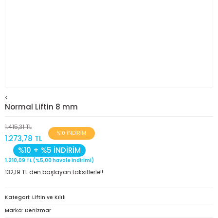
<
Normal Liftin 8 mm
1.415,31 TL
%10 İNDİRİM
1.273,78 TL
%10 + %5 İNDİRİM
1.210,09 TL (%5,00 havale indirimi)
132,19 TL den başlayan taksitlerle!!
Kategori
Liftin ve Kılıfı
Marka
Denizmar