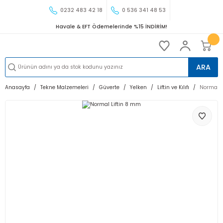
0232 483 42 18
0 536 341 48 53
Havale & EFT Ödemelerinde %15 İNDİRİM!
ARA
Anasayfa
Tekne Malzemeleri
Güverte
Yelken
Liftin ve Kılıfı
Normal L