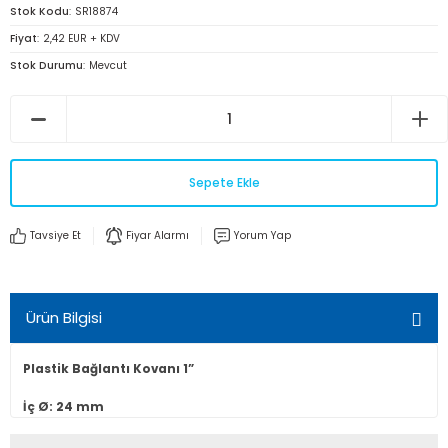
Stok Kodu
SR18874
Fiyat
2,42 EUR + KDV
Stok Durumu
Mevcut
Sepete Ekle
Tavsiye Et
Fiyar Alarmı
Yorum Yap
Ürün Bilgisi
Plastik Bağlantı Kovanı 1”
İç Ø: 24 mm