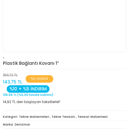
<
Plastik Bağlantı Kovanı 1”
159,72 TL
%10 İNDİRİM
143,75 TL
%10 + %5 İNDİRİM
136,56 TL (%5,00 havale indirimi)
14,92 TL den başlayan taksitlerle!!
Kategori
Tekne Malzemeleri
,
Tekne Tesisatı
,
Tesisat Malzemesi
Marka
Denizmar