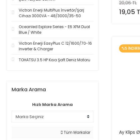
20,06 TL
Victron Enerji MultiPlus İnvertör/Şarj
19,05 
Cihazı 3000VA - 48/3000/35-50
Oceanled Explore Series - E6 XFM Dual
Blue / White
Victron Enerji EasyPlus C 12/1600/70-16
%5 İNDİRİ
Inverter & Charger
TOHATSU 3.5 HP Kısa Şaft Deniz Motoru
Marka Arama
Hızlı Marka Arama
Ay Klips
Tüm Markalar