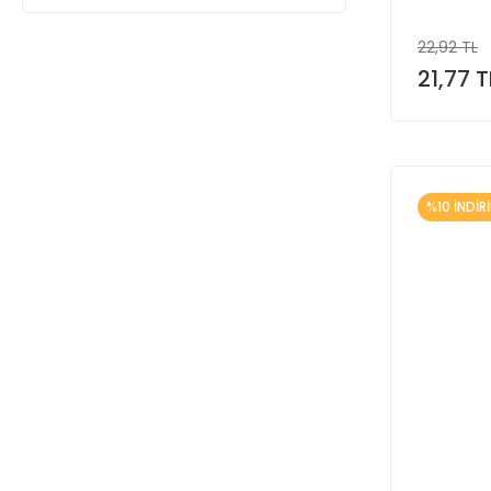
22,92 TL
21,77 T
%10 İNDİR