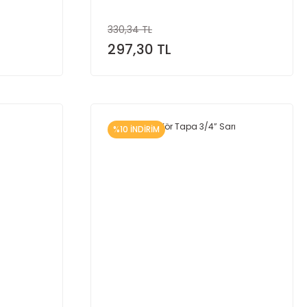
330,34 TL
297,30 TL
%10 İNDİRİM