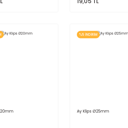
TL
19,05 TL
M
%5 İNDİRİM
 Ø20mm
Ay Klips Ø25mm