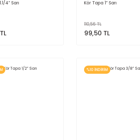
.1/4” Sarı
Kör Tapa 1” Sarı
110,56 TL
 TL
99,50 TL
İM
%10 İNDİRİM