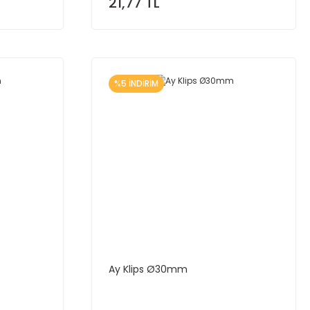
21,77 TL
%5 İNDİRİM
Ay Klips Ø30mm