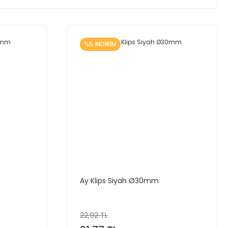
%5 İNDİRİM
Ay Klips Siyah Ø30mm
22,92 TL