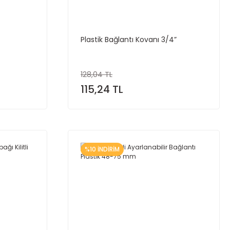
Plastik Bağlantı Kovanı 3/4”
128,04 TL
115,24 TL
%10 İNDİRİM