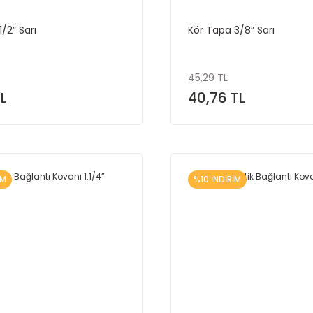
/2” Sarı
Kör Tapa 3/8” Sarı
45,29 TL
TL
40,76 TL
İM
%10 İNDİRİM