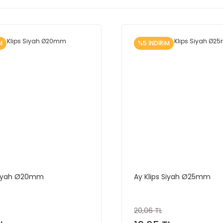
M
%5 İNDİRİM
 Siyah Ø20mm
Ay Klips Siyah Ø25mm
20,06 TL