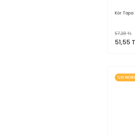
Kör Tapa 1
57,28 TL
51,55 
%10 İNDİR