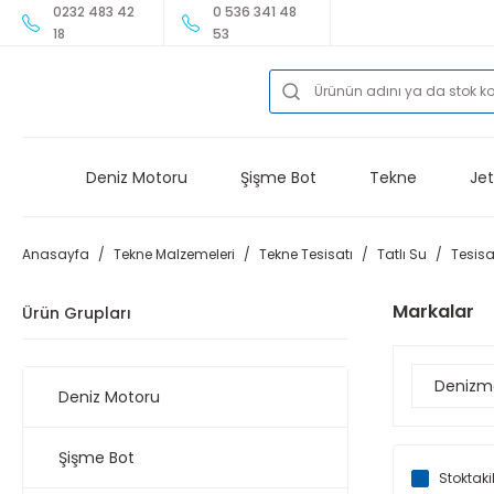
0232 483 42
0 536 341 48
18
53
Deniz Motoru
Şişme Bot
Tekne
Jet
Anasayfa
Tekne Malzemeleri
Tekne Tesisatı
Tatlı Su
Tesis
Markalar
Ürün Grupları
Denizm
Deniz Motoru
Şişme Bot
Stoktaki