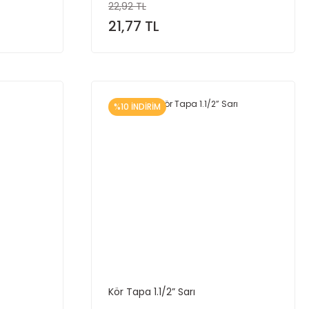
22,92 TL
21,77 TL
%10 İNDİRİM
Kör Tapa 1.1/2” Sarı