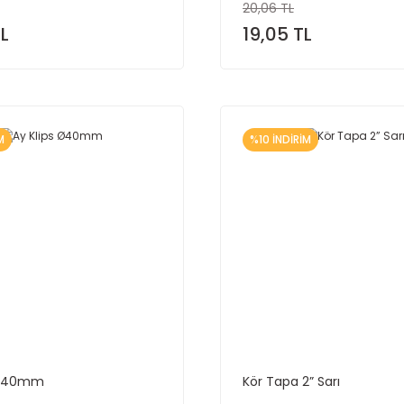
20,06 TL
TL
19,05 TL
M
%10 İNDİRİM
 Ø40mm
Kör Tapa 2” Sarı