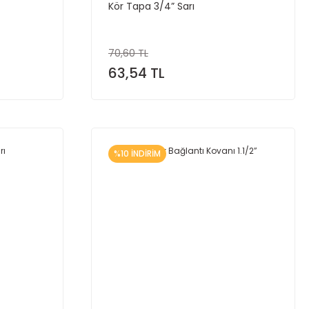
Kör Tapa 3/4” Sarı
70,60 TL
63,54 TL
%10 İNDİRİM