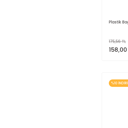
Plastik Ba
175,56 TL
158,00
%10 İNDİR