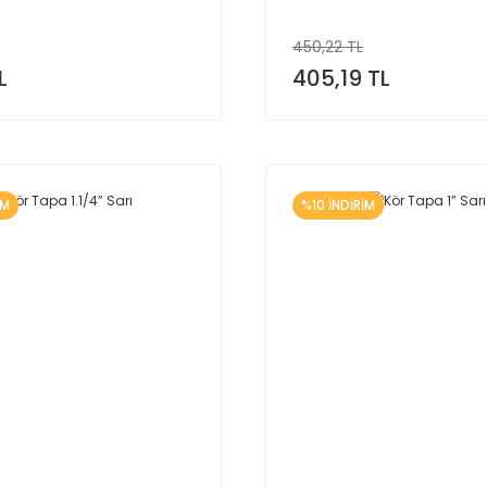
450,22 TL
L
405,19 TL
İM
%10 İNDİRİM