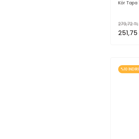
Kör Tapa 1
279,72 TL
251,75
%10 İNDİR