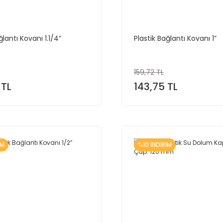
ğlantı Kovanı 1.1/4”
Plastik Bağlantı Kovanı 1”
159,72 TL
 TL
143,75 TL
İM
%10 İNDİRİM