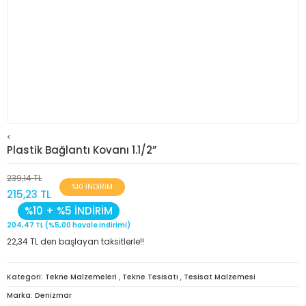
<
Plastik Bağlantı Kovanı 1.1/2”
239,14 TL
%10 İNDİRİM
215,23 TL
%10 + %5 İNDİRİM
204,47 TL (%5,00 havale indirimi)
22,34 TL den başlayan taksitlerle!!
Kategori
Tekne Malzemeleri
,
Tekne Tesisatı
,
Tesisat Malzemesi
Marka
Denizmar