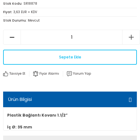
Stok Kodu
SR18878
Fiyat
3,63 EUR + KDV
Stok Durumu
Mevcut
Sepete Ekle
Tavsiye Et
Fiyar Alarmı
Yorum Yap
Ürün Bilgisi
Plastik Bağlantı Kovanı 1.1/2”
İç Ø: 35 mm