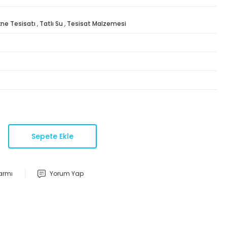
ne Tesisatı
,
Tatlı Su
,
Tesisat Malzemesi
Sepete Ekle
larmı
Yorum Yap