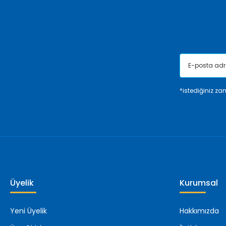
Ürün fiyatı diğer sitelerden daha pahalı.
Bu ürüne benzer farklı alternatifler olmalı.
*istediğiniz zam
Üyelik
Kurumsal
Yeni Üyelik
Hakkımızda