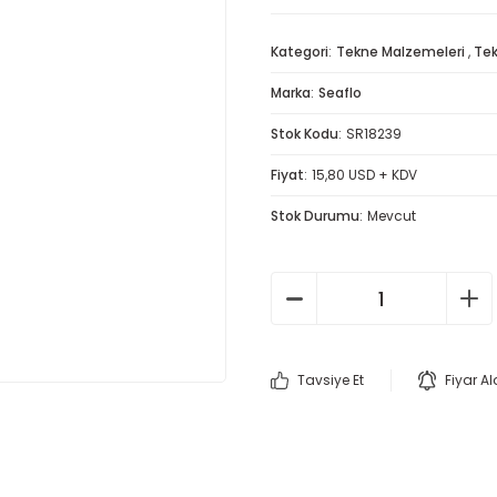
Kategori
Tekne Malzemeleri
,
Tek
Marka
Seaflo
Stok Kodu
SR18239
Fiyat
15,80 USD + KDV
Stok Durumu
Mevcut
Tavsiye Et
Fiyar A