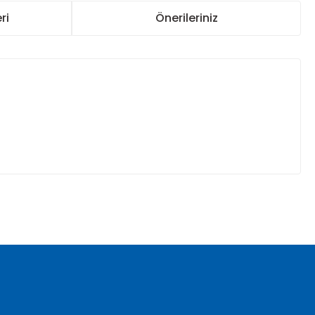
ri
Önerileriniz
za iletebilirsiniz.