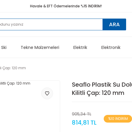
Havale & EFT Ödemelerinde %15 İNDİRİM!
ARA
 Ski
Tekne Malzemeleri
Elektrik
Elektronik
tli Çap: 120 mm
Seaflo Plastik Su D
Kilitli Çap: 120 mm
905,34 TL
%10 İNDİRİM
814,81 TL