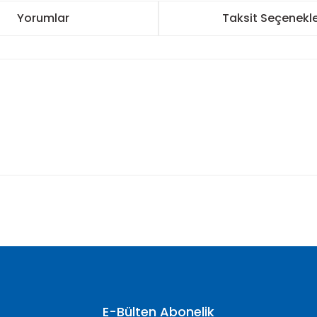
Yorumlar
Taksit Seçenekle
nularda yetersiz gördüğünüz noktaları öneri formunu kullanarak tarafımı
Bu ürüne ilk yorumu siz yapın!
Yorum Yaz
E-Bülten Abonelik