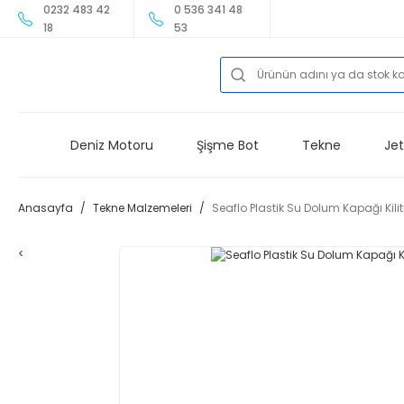
0232 483 42
0 536 341 48
18
53
Deniz Motoru
Şişme Bot
Tekne
Jet
Anasayfa
Tekne Malzemeleri
Seaflo Plastik Su Dolum Kapağı Kili
<