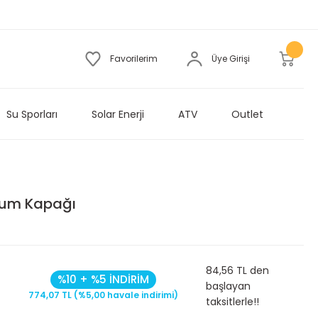
Favorilerim
Üye Girişi
Su Sporları
Solar Enerji
ATV
Outlet
olum Kapağı
84,56 TL den
%10 + %5 İNDİRİM
başlayan
774,07 TL (%5,00 havale indirimi)
taksitlerle!!