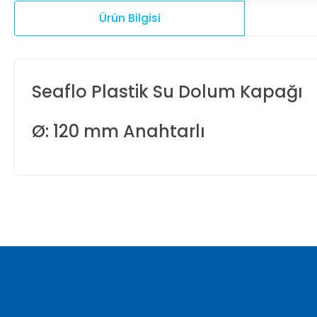
Ürün Bilgisi
Seaflo Plastik Su Dolum Kapağı
Ø: 120 mm Anahtarlı
Bu ürünün fiyat bilgisi, resim, ürün açıklamalarında ve diğer ko
Görüş ve önerileriniz için teşekkür ederiz.
Ürün resmi kalitesiz, bozuk veya görüntülenemiyor.
Ürün açıklamasında eksik bilgiler bulunuyor.
Ürün bilgilerinde hatalar bulunuyor.