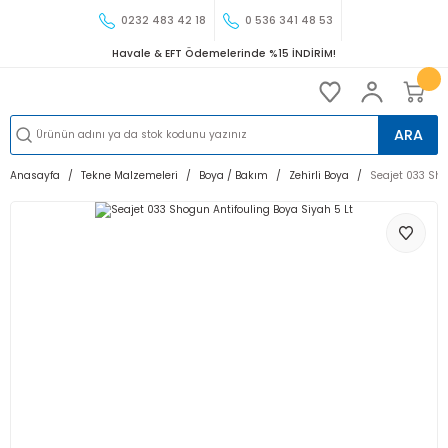
0232 483 42 18
0 536 341 48 53
Havale & EFT Ödemelerinde %15 İNDİRİM!
ARA
Anasayfa
Tekne Malzemeleri
Boya / Bakım
Zehirli Boya
Seajet 033 Sho