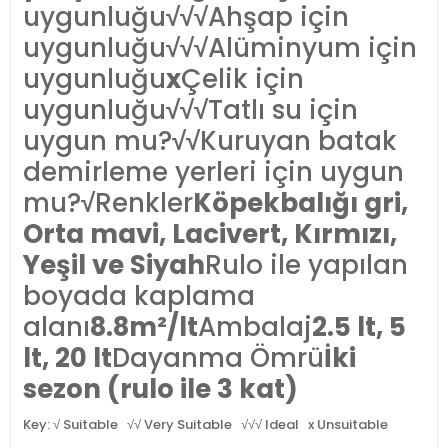
uygunluğu
√√√
Ahşap için
uygunluğu
√√√
Alüminyum için
uygunluğu
x
Çelik için
uygunluğu
√√√
Tatlı su için
uygun mu?
√√
Kuruyan batak
demirleme yerleri için uygun
mu?
√
Renkler
Köpekbalığı gri,
Orta mavi, Lacivert, Kırmızı,
Yeşil ve Siyah
Rulo ile yapılan
boyada kaplama
alanı
8.8m²/lt
Ambalaj
2.5 lt, 5
lt, 20 lt
Dayanma Ömrü
İki
sezon (rulo ile 3 kat)
Key: √ Suitable √√ Very Suitable √√√ Ideal x Unsuitable