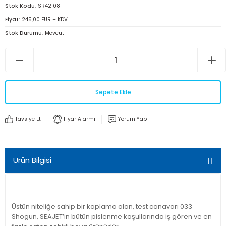
Stok Kodu
SR42108
Fiyat
245,00 EUR + KDV
Stok Durumu
Mevcut
Sepete Ekle
Tavsiye Et
Fiyar Alarmı
Yorum Yap
Ürün Bilgisi
Üstün niteliğe sahip bir kaplama olan, test canavarı 033
Shogun, SEAJET’in bütün pislenme koşullarında iş gören ve en