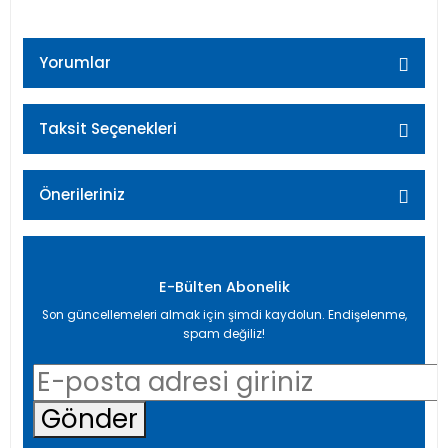
Yorumlar
Taksit Seçenekleri
Bu ürüne ilk yorumu siz yapın!
Önerileriniz
Yorum Yaz
Bu ürünün fiyat bilgisi, resim, ürün açıklamalarında ve
diğer konularda yetersiz gördüğünüz noktaları öneri
formunu kullanarak tarafımıza iletebilirsiniz.
E-Bülten Abonelik
Görüş ve önerileriniz için teşekkür ederiz.
Son güncellemeleri almak için şimdi kaydolun. Endişelenme,
spam değiliz!
Ürün resmi kalitesiz, bozuk veya görüntülenemiyor.
Ürün açıklamasında eksik bilgiler bulunuyor.
Gönder
Ürün bilgilerinde hatalar bulunuyor.
Ürün fiyatı diğer sitelerden daha pahalı.