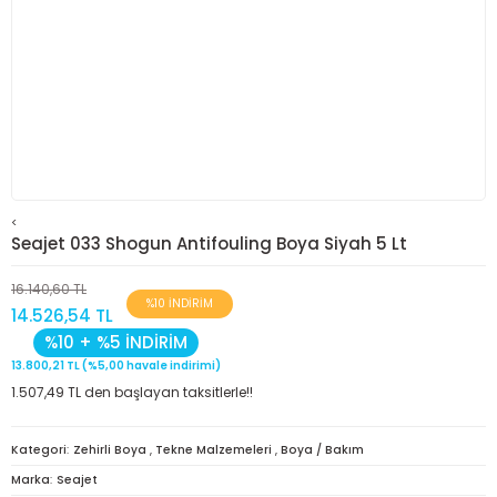
<
Seajet 033 Shogun Antifouling Boya Siyah 5 Lt
16.140,60 TL
%10 İNDİRİM
14.526,54 TL
%10 + %5 İNDİRİM
13.800,21 TL (%5,00 havale indirimi)
1.507,49 TL den başlayan taksitlerle!!
Kategori
Zehirli Boya
,
Tekne Malzemeleri
,
Boya / Bakım
Marka
Seajet