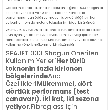
fazla satan zehirli boya ürünüdür.
Gerekli miktarda katlar halinde kullanıldığında, 033 Shogun iki
sezon dayanabilir ve 40 knot’a kadar hızlarda bile
performansından ödün vermeden işlev gördüğü için hem
yelkenliler hem de motorlu tekneler için ideal bir üründür.
750ml, 2.5, 5 veya 20 litrelik teneke kutu ambalajlarda satılan
ürün siyah, gri, orta mavi, lacivert, kırmızı ve yeşil şeklinde 6
renk’e sahiptir. SEAJET 033 Shogun, amatör veya profesyonel
kullanıma yönelik mükemmel bir çözümdür
SEAJET 033 Shogun Önerilen
Kullanım Yerleri
Her türlü
teknenin fazla kirlenen
bölgelerinde
Ana
Özellikleri
Mükemmel, dört
dörtlük performans (test
canavarı). İki kat, iki sezona
yetiyor.
Fibreglass için