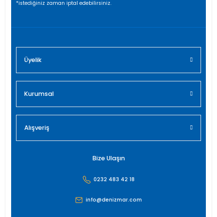
*istediğiniz zaman iptal edebilirsiniz.
Bu ürüne benzer farklı alternatifler olmalı.
Üyelik
Gönder
Kurumsal
Alışveriş
Bize Ulaşın
0232 483 42 18
info@denizmar.com