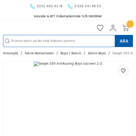
0232 483 42 18
0 536 341 48 53
Havale & EFT Ödemelerinde %15 İNDİRİM!
ARA
Anasayfa
Tekne Malzemeleri
Boya / Bakım
Zehirli Boya
Seajet 039 Anti