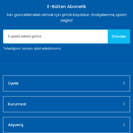
Görüş ve önerileriniz için teşekkür ederiz.
E-Bülten Abonelik
Son güncellemeleri almak için şimdi kaydolun. Endişelenme, spam
Ürün resmi kalitesiz, bozuk veya görüntülenemiyor.
değiliz!
Ürün açıklamasında eksik bilgiler bulunuyor.
Gönder
Ürün bilgilerinde hatalar bulunuyor.
Ürün fiyatı diğer sitelerden daha pahalı.
*istediğiniz zaman iptal edebilirsiniz.
Bu ürüne benzer farklı alternatifler olmalı.
Üyelik
Gönder
Kurumsal
Alışveriş