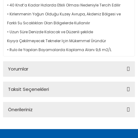
• 40 Knot’a Kadar Hızlarda Etkili Olması Nedeniyle Tercih Edilir
• Kirlenmenin Yoğun Olduğu Kuzey Avrupa, Akdeniz Bölgesi ve
Farklı Su Sıcaklıkları Olan Bölgelerde Kullanılır
• Uzun Süre Denizde Kalacak ve Düzenli şekilde
Kıyıya Çekilmeyecek Tekneler İçin Mükemmel Üründür
• Rulo ile Yapılan Boyamalarda Kaplama Alanı 9,6 m2/L
Yorumlar
Taksit Seçenekleri
Bu ürüne ilk yorumu siz yapın!
Önerileriniz
Yorum Yaz
Bu ürünün fiyat bilgisi, resim, ürün açıklamalarında ve diğer
konularda yetersiz gördüğünüz noktaları öneri formunu
kullanarak tarafımıza iletebilirsiniz.