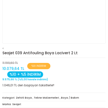
<
Seajet 039 Antifouling Boya Lacivert 2 Lt
11.199,60 TL
%10 İNDİRİM
10.079,64 TL
%10 + %5 İNDİRİM
9.575,66 TL (%5,00 havale indirimi)
1.046,01 TL den başlayan taksitlerle!!
Kategori
Zehirli Boya
,
Tekne Malzemeleri
,
Boya / Bakım
Marka
Seajet