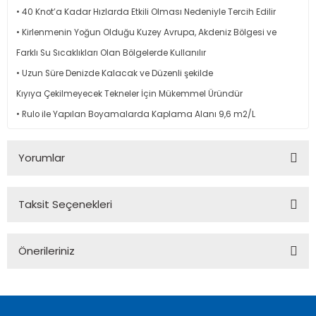
• 40 Knot’a Kadar Hızlarda Etkili Olması Nedeniyle Tercih Edilir
• Kirlenmenin Yoğun Olduğu Kuzey Avrupa, Akdeniz Bölgesi ve
Farklı Su Sıcaklıkları Olan Bölgelerde Kullanılır
• Uzun Süre Denizde Kalacak ve Düzenli şekilde
Kıyıya Çekilmeyecek Tekneler İçin Mükemmel Üründür
• Rulo ile Yapılan Boyamalarda Kaplama Alanı 9,6 m2/L
Yorumlar
Taksit Seçenekleri
Bu ürüne ilk yorumu siz yapın!
Önerileriniz
Yorum Yaz
Bu ürünün fiyat bilgisi, resim, ürün açıklamalarında ve diğer
konularda yetersiz gördüğünüz noktaları öneri formunu
kullanarak tarafımıza iletebilirsiniz.