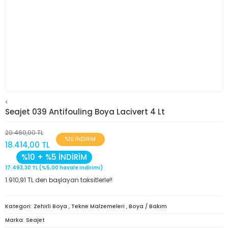
<
Seajet 039 Antifouling Boya Lacivert 4 Lt
20.460,00 TL
%10 İNDİRİM
18.414,00 TL
%10 + %5 İNDİRİM
17.493,30 TL (%5,00 havale indirimi)
1.910,91 TL den başlayan taksitlerle!!
Kategori
Zehirli Boya
,
Tekne Malzemeleri
,
Boya / Bakım
Marka
Seajet