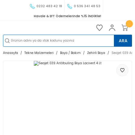
0232 483 42 18
0 536 341 48 53
Havale & EFT Ödemelerinde %15 İNDİRİM!
ARA
Anasayfa
Tekne Malzemeleri
Boya / Bakım
Zehirli Boya
Seajet 039 Anti