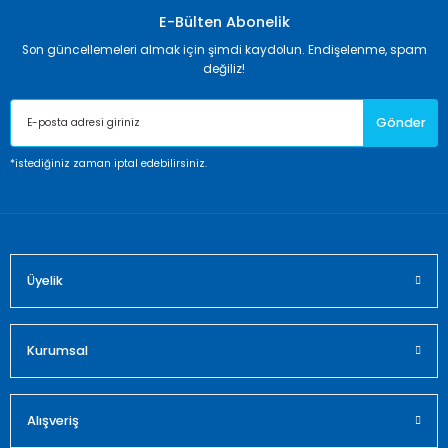
Görüş ve önerileriniz için teşekkür ederiz.
E-Bülten Abonelik
Son güncellemeleri almak için şimdi kaydolun. Endişelenme, spam
Ürün resmi kalitesiz, bozuk veya görüntülenemiyor.
değiliz!
Ürün açıklamasında eksik bilgiler bulunuyor.
Gönder
Ürün bilgilerinde hatalar bulunuyor.
Ürün fiyatı diğer sitelerden daha pahalı.
*istediğiniz zaman iptal edebilirsiniz.
Bu ürüne benzer farklı alternatifler olmalı.
Üyelik
Gönder
Kurumsal
Alışveriş