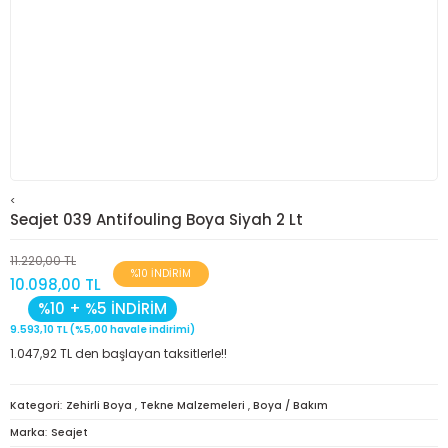
<
Seajet 039 Antifouling Boya Siyah 2 Lt
11.220,00 TL
%10 İNDİRİM
10.098,00 TL
%10 + %5 İNDİRİM
9.593,10 TL (%5,00 havale indirimi)
1.047,92 TL den başlayan taksitlerle!!
Kategori
Zehirli Boya
,
Tekne Malzemeleri
,
Boya / Bakım
Marka
Seajet