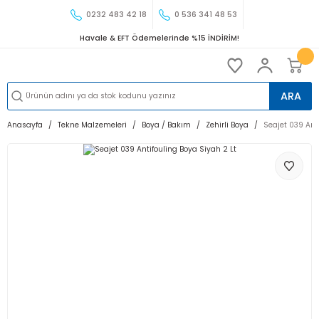
0232 483 42 18
0 536 341 48 53
Havale & EFT Ödemelerinde %15 İNDİRİM!
ARA
Anasayfa
Tekne Malzemeleri
Boya / Bakım
Zehirli Boya
Seajet 039 Ant