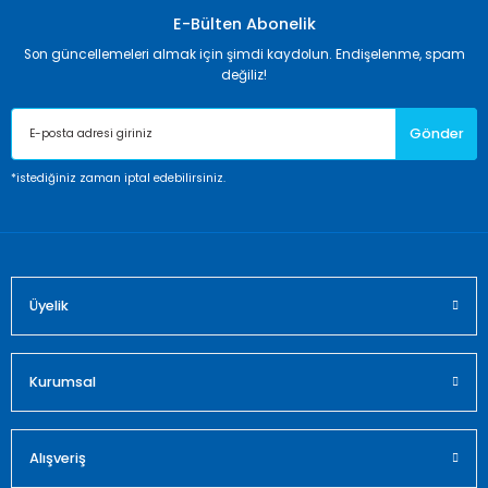
Görüş ve önerileriniz için teşekkür ederiz.
E-Bülten Abonelik
Son güncellemeleri almak için şimdi kaydolun. Endişelenme, spam
Ürün resmi kalitesiz, bozuk veya görüntülenemiyor.
değiliz!
Ürün açıklamasında eksik bilgiler bulunuyor.
Gönder
Ürün bilgilerinde hatalar bulunuyor.
Ürün fiyatı diğer sitelerden daha pahalı.
*istediğiniz zaman iptal edebilirsiniz.
Bu ürüne benzer farklı alternatifler olmalı.
Üyelik
Gönder
Kurumsal
Alışveriş