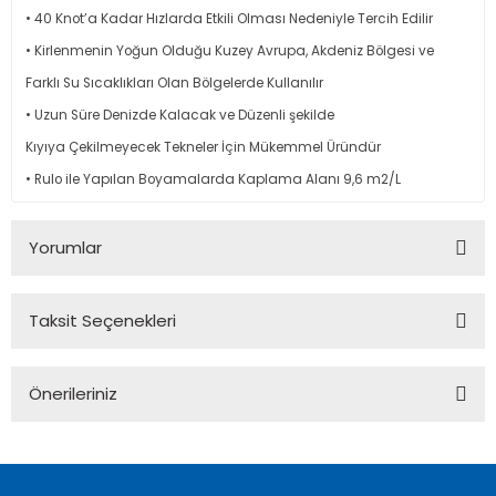
• 40 Knot’a Kadar Hızlarda Etkili Olması Nedeniyle Tercih Edilir
• Kirlenmenin Yoğun Olduğu Kuzey Avrupa, Akdeniz Bölgesi ve
Farklı Su Sıcaklıkları Olan Bölgelerde Kullanılır
• Uzun Süre Denizde Kalacak ve Düzenli şekilde
Kıyıya Çekilmeyecek Tekneler İçin Mükemmel Üründür
• Rulo ile Yapılan Boyamalarda Kaplama Alanı 9,6 m2/L
Yorumlar
Taksit Seçenekleri
Bu ürüne ilk yorumu siz yapın!
Önerileriniz
Yorum Yaz
Bu ürünün fiyat bilgisi, resim, ürün açıklamalarında ve diğer
konularda yetersiz gördüğünüz noktaları öneri formunu
kullanarak tarafımıza iletebilirsiniz.