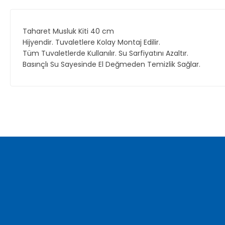
Taharet Musluk Kiti 40 cm
Hijyendir. Tuvaletlere Kolay Montaj Edilir.
Tüm Tuvaletlerde Kullanılır. Su Sarfiyatını Azaltır.
Basınçlı Su Sayesinde El Değmeden Temizlik Sağlar.
Bu ürünün fiyat bilgisi, resim, ürün açıklamalarında ve diğer ko
Görüş ve önerileriniz için teşekkür ederiz.
Ürün resmi kalitesiz, bozuk veya görüntülenemiyor.
Ürün açıklamasında eksik bilgiler bulunuyor.
Ürün bilgilerinde hatalar bulunuyor.
Ürün fiyatı diğer sitelerden daha pahalı.
Bu ürüne benzer farklı alternatifler olmalı.