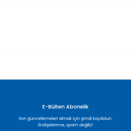
nularda yetersiz gördüğünüz noktaları öneri formunu kullanarak tarafımı
Bu ürüne ilk yorumu siz yapın!
Yorum Yaz
E-Bülten Abonelik
Son güncellemeleri almak için şimdi kaydolun.
Endişelenme, spam değiliz!