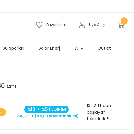
Favorilerim
Üye Girişi
Su Sporları
Solar Enerji
ATV
Outlet
 40 cm
131,12 TL den
%10 + %5 İNDİRİM
başlayan
M
1.200,29 TL (%5,00 havale indirimi)
taksitlerle!!