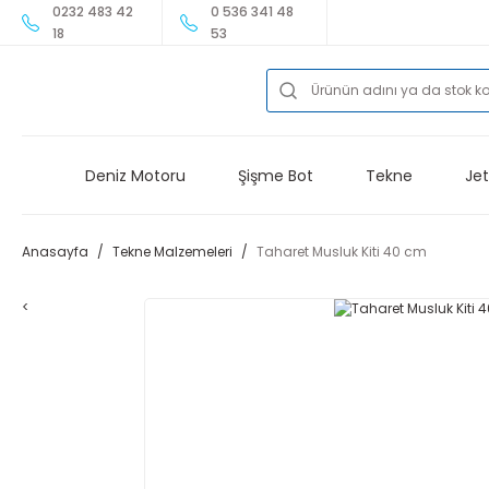
0232 483 42
0 536 341 48
18
53
Deniz Motoru
Şişme Bot
Tekne
Jet
Anasayfa
Tekne Malzemeleri
Taharet Musluk Kiti 40 cm
<