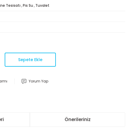
ne Tesisatı
,
Pis Su
,
Tuvalet
Sepete Ekle
larmı
Yorum Yap
ri
Önerileriniz