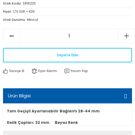
Stok Kodu
SR18235
Fiyat
1,75 EUR + KDV
Stok Durumu
Mevcut
Sepete Ekle
Tavsiye Et
Fiyar Alarmı
Yorum Yap
Ürün Bilgisi
Tam Geçişli Ayarlanabilir Bağlantı 28-44 mm
Delik Çapları: 32 mm Beyaz Renk