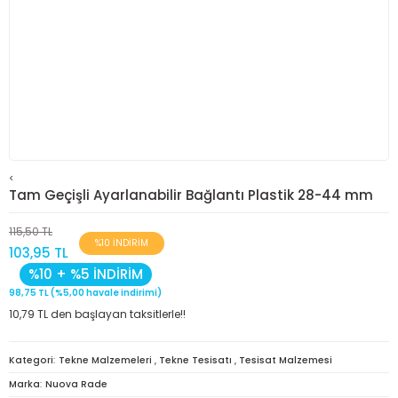
<
Tam Geçişli Ayarlanabilir Bağlantı Plastik 28-44 mm
115,50 TL
%10 İNDİRİM
103,95 TL
%10 + %5 İNDİRİM
98,75 TL (%5,00 havale indirimi)
10,79 TL den başlayan taksitlerle!!
Kategori
Tekne Malzemeleri
,
Tekne Tesisatı
,
Tesisat Malzemesi
Marka
Nuova Rade