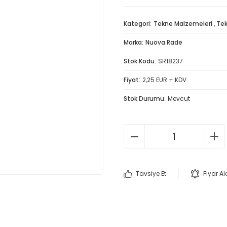
Kategori
Tekne Malzemeleri
,
Tek
Marka
Nuova Rade
Stok Kodu
SR18237
Fiyat
2,25 EUR + KDV
Stok Durumu
Mevcut
Tavsiye Et
Fiyar A