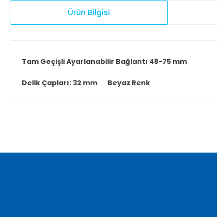
Ürün Bilgisi
Tam Geçişli Ayarlanabilir Bağlantı 48-75 mm
Delik Çapları: 32 mm Beyaz Renk
Bu ürünün fiyat bilgisi, resim, ürün açıklamalarında ve diğer ko
Görüş ve önerileriniz için teşekkür ederiz.
Ürün resmi kalitesiz, bozuk veya görüntülenemiyor.
Ürün açıklamasında eksik bilgiler bulunuyor.
Ürün bilgilerinde hatalar bulunuyor.
Ürün fiyatı diğer sitelerden daha pahalı.