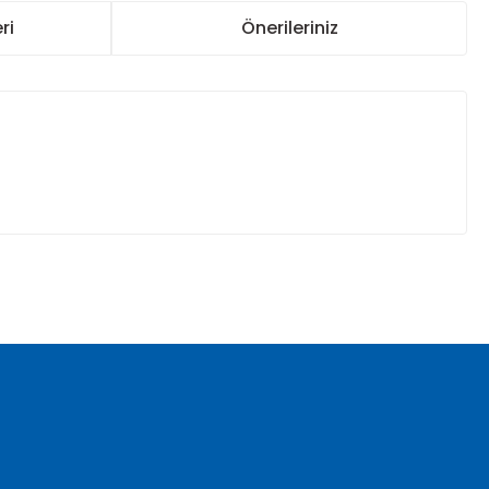
ri
Önerileriniz
za iletebilirsiniz.