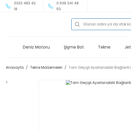
0232 483 42
0 536 341 48
18
53
Deniz Motoru
Şişme Bot
Tekne
Jet
Anasayfa
Tekne Malzemeleri
Tam Geçişli Ayarlanabilir Bağlantı
<