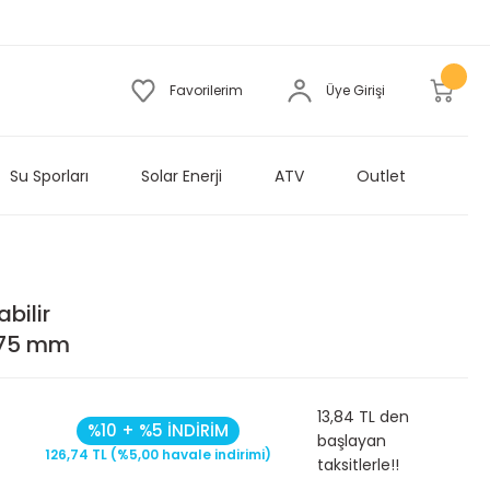
Favorilerim
Üye Girişi
Su Sporları
Solar Enerji
ATV
Outlet
bilir
-75 mm
13,84 TL den
%10 + %5 İNDİRİM
başlayan
126,74 TL (%5,00 havale indirimi)
taksitlerle!!