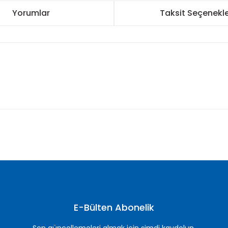
Yorumlar
Taksit Seçenekle
nularda yetersiz gördüğünüz noktaları öneri formunu kullanarak tarafımı
Bu ürüne ilk yorumu siz yapın!
Yorum Yaz
E-Bülten Abonelik