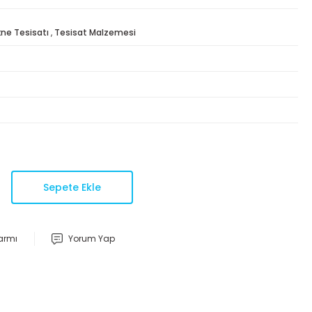
ne Tesisatı
,
Tesisat Malzemesi
Sepete Ekle
larmı
Yorum Yap