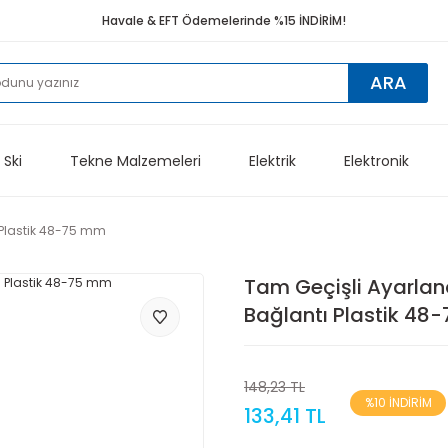
Havale & EFT Ödemelerinde %15 İNDİRİM!
ARA
 Ski
Tekne Malzemeleri
Elektrik
Elektronik
 Plastik 48-75 mm
Tam Geçişli Ayarlana
Bağlantı Plastik 48
148,23 TL
%10 İNDİRİM
133,41 TL