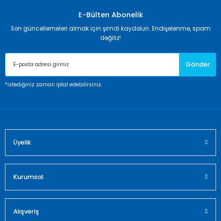
kullanarak tarafımıza iletebilirsiniz.
Görüş ve önerileriniz için teşekkür ederiz.
E-Bülten Abonelik
Son güncellemeleri almak için şimdi kaydolun. Endişelenme, spam
Ürün resmi kalitesiz, bozuk veya görüntülenemiyor.
değiliz!
Ürün açıklamasında eksik bilgiler bulunuyor.
Gönder
Ürün bilgilerinde hatalar bulunuyor.
Ürün fiyatı diğer sitelerden daha pahalı.
*istediğiniz zaman iptal edebilirsiniz.
Bu ürüne benzer farklı alternatifler olmalı.
Üyelik
Gönder
Kurumsal
Alışveriş