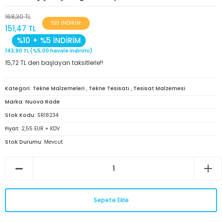
Kulp ve Tutama
Tutya
168,30 TL
iş & Priz
%10 İNDİRİM
151,47 TL
Kürek/Iskarmoz
%10 + %5 İNDİRİM
Jeneratör
143,90 TL (%5,00 havale indirimi)
15,72 TL den başlayan taksitlerle!!
Lift ve Amortisör
Kablo ve Ekipmanları
Masa ve San
Kategori
Tekne Malzemeleri
,
Tekne Tesisatı
,
Tesisat Malzemesi
Kontak Anahtarı
Marka
Nuova Rade
Matafora
Stok Kodu
SR18234
Şarj İstasyonu
Fiyat
2,55 EUR + KDV
Merdiven
Stok Durumu
Mevcut
Seyir Feneri
Pasarella
Sigorta, Switch ve
Aksesuarlar
Paslanmaz
Sepete Ekle
lecek
Plastik Ka
Yuva