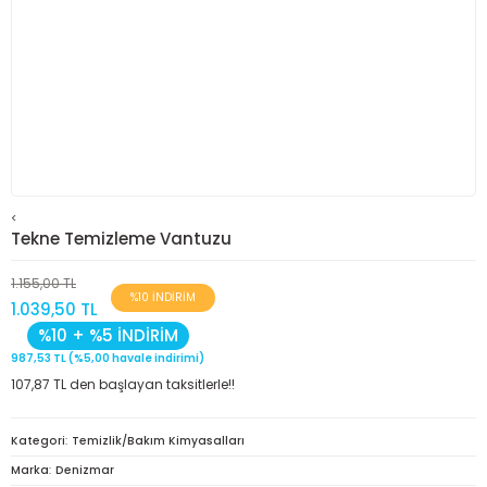
<
Tekne Temizleme Vantuzu
1.155,00 TL
%10 İNDİRİM
1.039,50 TL
%10 + %5 İNDİRİM
987,53 TL (%5,00 havale indirimi)
107,87 TL den başlayan taksitlerle!!
Kategori
Temizlik/Bakım Kimyasalları
Marka
Denizmar