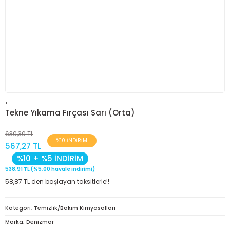
<
Tekne Yıkama Fırçası Sarı (Orta)
630,30 TL
%10 İNDİRİM
567,27 TL
%10 + %5 İNDİRİM
538,91 TL (%5,00 havale indirimi)
58,87 TL den başlayan taksitlerle!!
Kategori
Temizlik/Bakım Kimyasalları
Marka
Denizmar