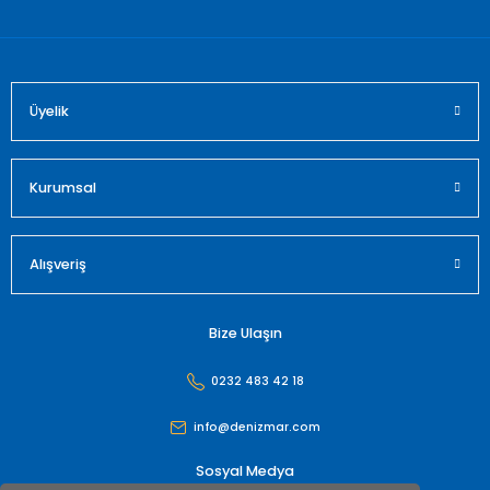
Bu ürüne benzer farklı alternatifler olmalı.
Üyelik
Gönder
Kurumsal
Alışveriş
Bize Ulaşın
0232 483 42 18
info@denizmar.com
Sosyal Medya