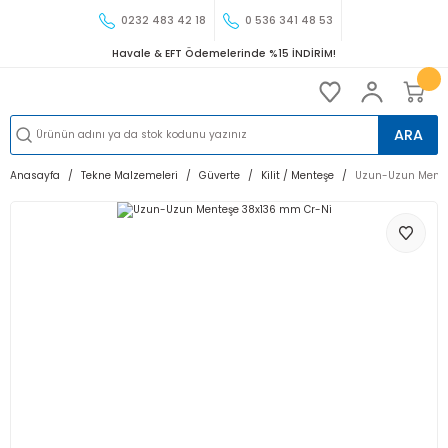
0232 483 42 18
0 536 341 48 53
Havale & EFT Ödemelerinde %15 İNDİRİM!
ARA
Anasayfa
Tekne Malzemeleri
Güverte
Kilit / Menteşe
Uzun-Uzun Mente