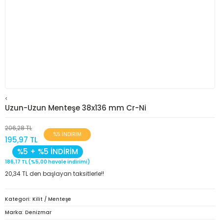
<
Uzun-Uzun Menteşe 38x136 mm Cr-Ni
206,28 TL
%5 İNDİRİM
195,97 TL
%5 + %5 İNDİRİM
186,17 TL (%5,00 havale indirimi)
20,34 TL den başlayan taksitlerle!!
Kategori
Kilit / Menteşe
Marka
Denizmar