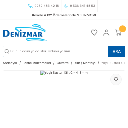
0232 483 42 18
0 536 341 48 53
Havale & EFT Ödemelerinde %15 İNDİRİM!
ARA
Anasayfa
Tekne Malzemeleri
Güverte
Kilit / Menteşe
Yaylı Sustalı Kil