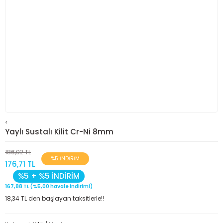
<
Yaylı Sustalı Kilit Cr-Ni 8mm
186,02 TL
%5 İNDİRİM
176,71 TL
%5 + %5 İNDİRİM
167,88 TL (%5,00 havale indirimi)
18,34 TL den başlayan taksitlerle!!