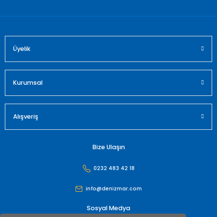
Bu ürüne benzer farklı alternatifler olmalı.
Üyelik
Gönder
Kurumsal
Alışveriş
Bize Ulaşın
0232 483 42 18
info@denizmar.com
Sosyal Medya