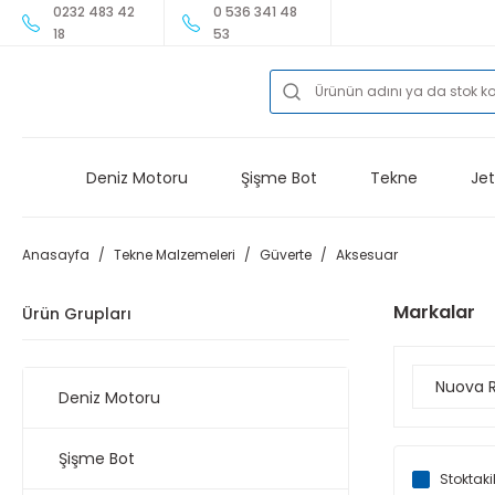
0232 483 42
0 536 341 48
18
53
Deniz Motoru
Şişme Bot
Tekne
Jet
Anasayfa
Tekne Malzemeleri
Güverte
Aksesuar
Markalar
Ürün Grupları
Nuova 
Deniz Motoru
Şişme Bot
Stoktaki