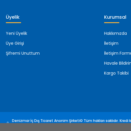
Üyelik
Kurumsal
Yeni Üyelik
Hakkımızda
Üye Girişi
İletişim
Şifremi Unuttum
İletişim Form
Havale Bildi
Kargo Takibi
Denizmar İç Dış Ticaret Anonim Şirketi© Tüm hakları saklıdır. Kredi ka
sertifikası ile korunmaktadır