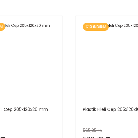
İM
%10 İNDİRİM
ileli Cep 205x120x20 mm
Plastik Fileli Cep 205x120
565,25 TL