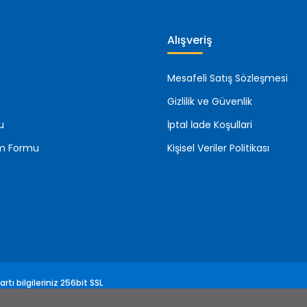
Alışveriş
Mesafeli Satış Sözleşmesi
Gizlilik ve Güvenlik
u
İptal İade Koşullari
rim Formu
Kişisel Veriler Politikası
rtı bilgileriniz 256bit SSL