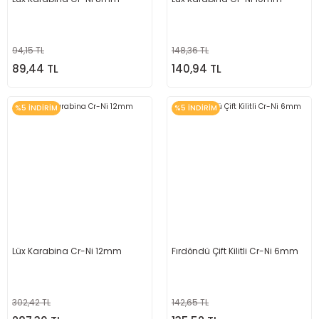
94,15 TL
148,36 TL
89,44 TL
140,94 TL
%5 İNDİRİM
%5 İNDİRİM
Lüx Karabina Cr-Ni 12mm
Fırdöndü Çift Kilitli Cr-Ni 6mm
302,42 TL
142,65 TL