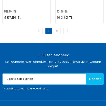
513,54 TL
171,18 TL
487,86 TL
162,62 TL
1
2
E-Bülten Abonelik
Son güncellemeleri almak için şimdi kaydolun. Endişelenme, spam
değiliz!
Gönder
*istediğiniz zaman iptal edebilirsiniz.