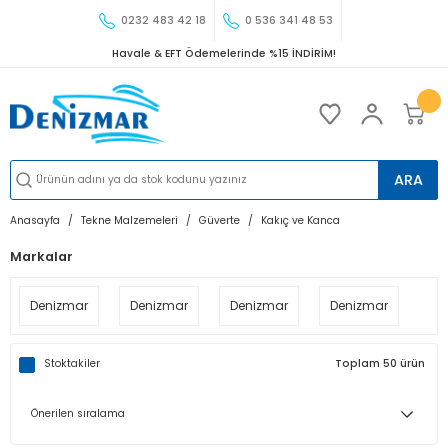
0232 483 42 18
0 536 341 48 53
Havale & EFT Ödemelerinde %15 İNDİRİM!
ARA
Anasayfa
Tekne Malzemeleri
Güverte
Kakıç ve Kanca
Markalar
Denizmar
Denizmar
Denizmar
Denizmar
Stoktakiler
Toplam 50 ürün