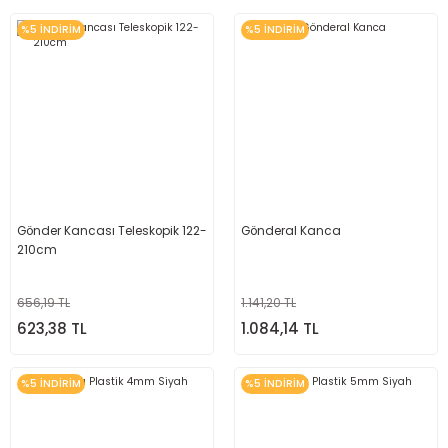
%5 İNDİRİM
%5 İNDİRİM
Gönder Kancası Teleskopik 122-
Gönderal Kanca
210cm
656,19 TL
1.141,20 TL
623,38 TL
1.084,14 TL
%5 İNDİRİM
%5 İNDİRİM