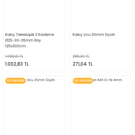
Kakıç Teleskopik 3 Kademe
Kakıç Ucu 30mm Siyah
Ø25-30-35mm Boy
125x300cm
1.055,61 TL
285,30 TL
1.002,83 TL
271,04 TL
%5 İNDİRİM
%5 İNDİRİM