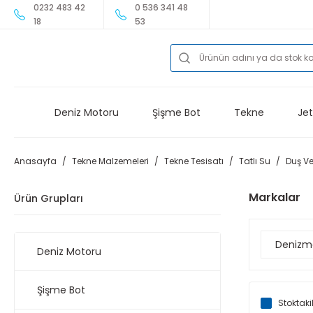
0232 483 42
0 536 341 48
18
53
Deniz Motoru
Şişme Bot
Tekne
Jet
Anasayfa
Tekne Malzemeleri
Tekne Tesisatı
Tatlı Su
Duş Ve
Markalar
Ürün Grupları
Denizm
Deniz Motoru
Şişme Bot
Stoktaki