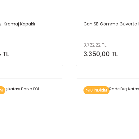
ı Kromaj Kapaklı
Can SB Gömme Güverte 
3.722,22 TL
 TL
3.350,00 TL
İM
%10 İNDİRİM