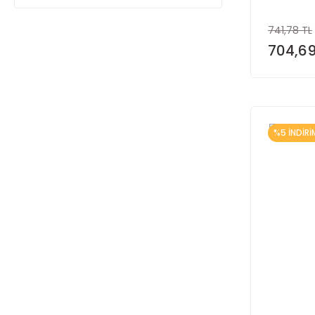
741,78 TL
704,69
%5 İNDİRİ