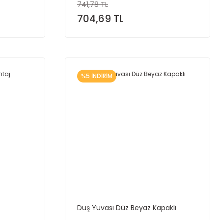
741,78 TL
704,69 TL
%5 İNDİRİM
Duş Yuvası Düz Beyaz Kapaklı