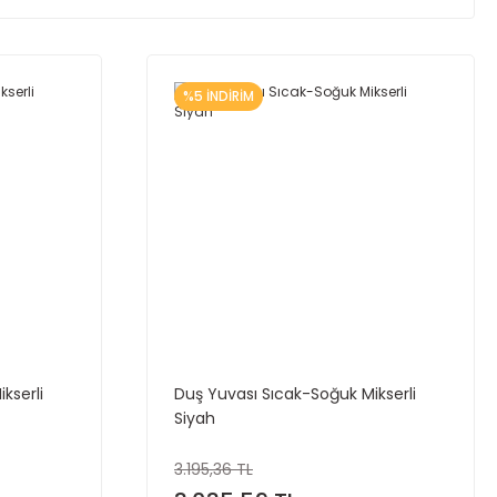
%5 İNDİRİM
kserli
Duş Yuvası Sıcak-Soğuk Mikserli
Siyah
3.195,36 TL