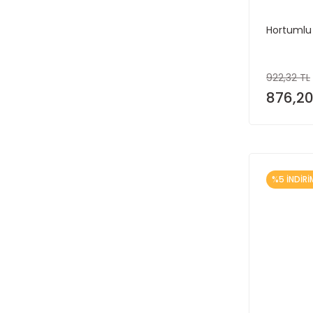
Hortumlu
922,32 TL
876,20
%5 İNDİRİ