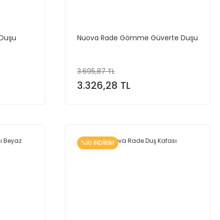
Duşu
Nuova Rade Gömme Güverte Duşu
3.695,87 TL
3.326,28 TL
%10 İNDİRİM