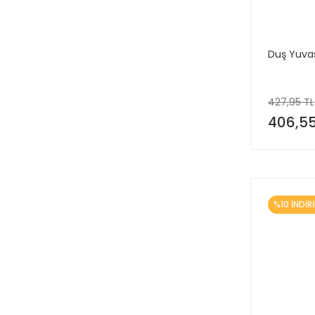
Duş Yuvas
427,95 TL
406,55
%10 İNDİR