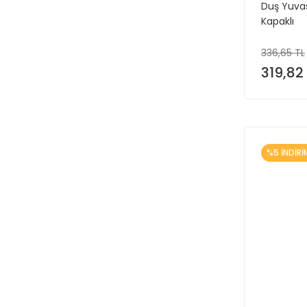
Duş Yuva
Kapaklı
336,65 TL
319,82
%5 İNDİRİ