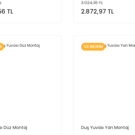
L
3.024,18 TL
56 TL
2.872,97 TL
M
%5 İNDİRİM
sı Düz Montaj
Duş Yuvası Yan Montaj