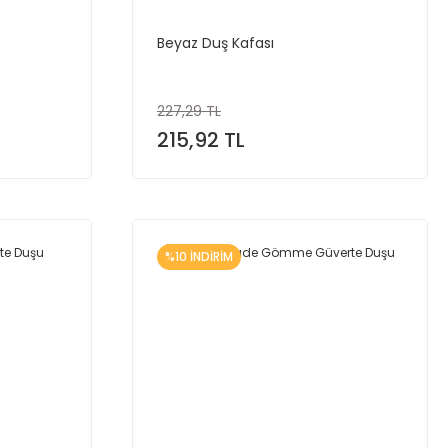
Beyaz Duş Kafası
227,29 TL
215,92 TL
%10 İNDİRİM