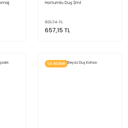
romaj
Hortumlu Duş 2mt
691,74 TL
657,15 TL
%5 İNDİRİM