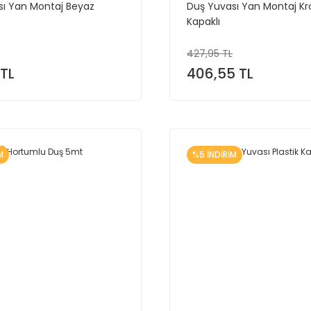
sı Yan Montaj Beyaz
Duş Yuvası Yan Montaj K
Kapaklı
427,95 TL
 TL
406,55 TL
M
%5 İNDİRİM