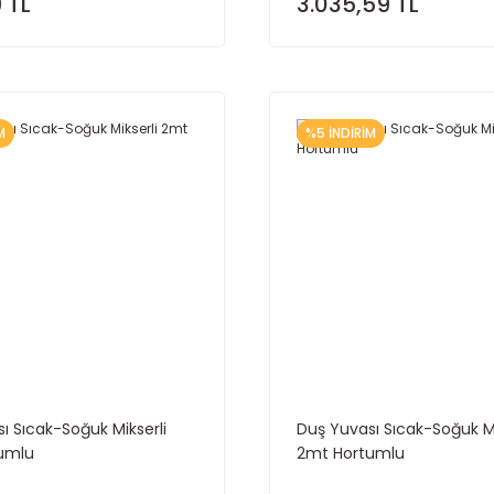
 TL
3.035,59 TL
M
%5 İNDİRİM
ı Sıcak-Soğuk Mikserli
Duş Yuvası Sıcak-Soğuk Mi
umlu
2mt Hortumlu