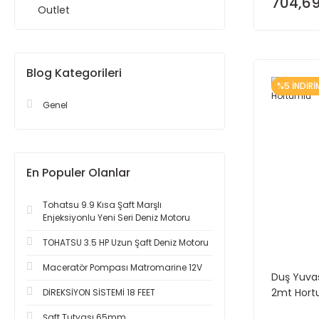
704,69
Outlet
Blog Kategorileri
%5 İNDİRİ
Genel
En Populer Olanlar
Tohatsu 9.9 Kısa Şaft Marşlı
Enjeksiyonlu Yeni Seri Deniz Motoru
TOHATSU 3.5 HP Uzun Şaft Deniz Motoru
Maceratör Pompası Matromarine 12V
Duş Yuvas
2mt Hort
DİREKSİYON SİSTEMİ 18 FEET
Şaft Tutyası 65mm