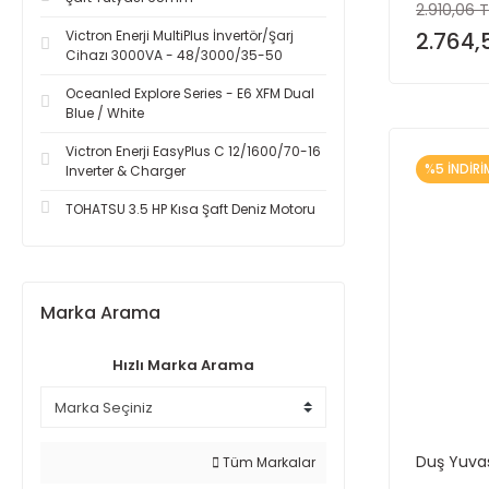
2.910,06 T
Victron Enerji MultiPlus İnvertör/Şarj
2.764,
Cihazı 3000VA - 48/3000/35-50
Oceanled Explore Series - E6 XFM Dual
Blue / White
Victron Enerji EasyPlus C 12/1600/70-16
%5 İNDİRİ
Inverter & Charger
TOHATSU 3.5 HP Kısa Şaft Deniz Motoru
Marka Arama
Hızlı Marka Arama
Duş Yuva
Tüm Markalar