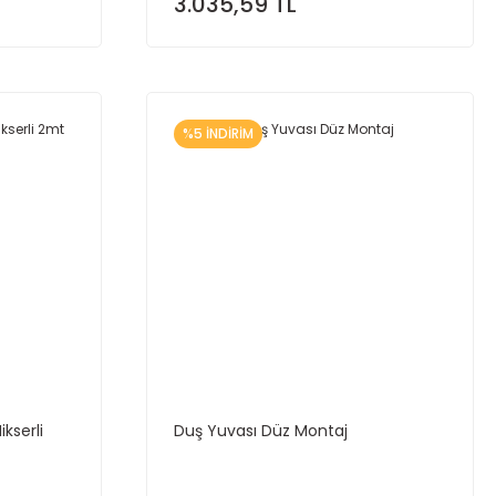
3.035,59 TL
%5 İNDİRİM
kserli
Duş Yuvası Düz Montaj