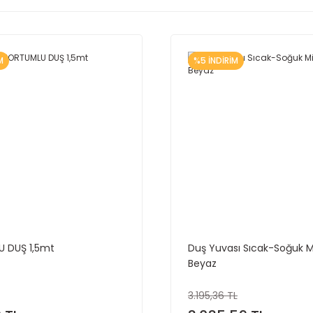
M
%5 İNDİRİM
 DUŞ 1,5mt
Duş Yuvası Sıcak-Soğuk Mi
Beyaz
3.195,36 TL