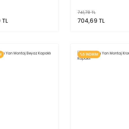
741,78 TL
 TL
704,69 TL
M
%5 İNDİRİM