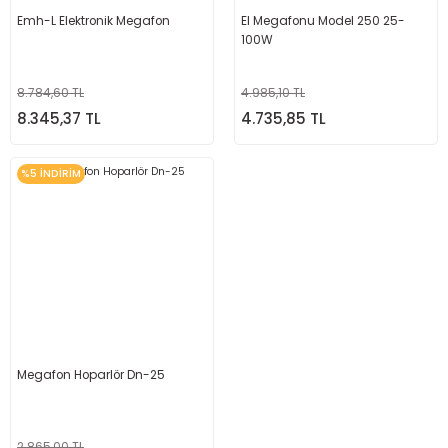
Emh-L Elektronik Megafon
El Megafonu Model 250 25-
100W
8.784,60 TL
4.985,10 TL
8.345,37 TL
4.735,85 TL
%5 İNDİRİM
Megafon Hoparlör Dn-25
2.865,00 TL