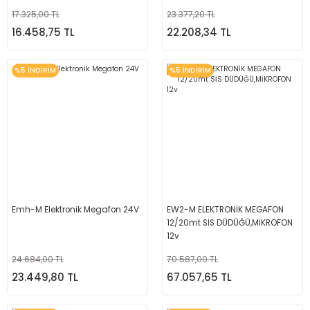
17.325,00 TL
23.377,20 TL
16.458,75 TL
22.208,34 TL
%5 İNDİRİM
%5 İNDİRİM
Emh-M Elektronik Megafon 24V
EW2-M ELEKTRONİK MEGAFON
12/20mt SİS DÜDÜĞÜ,MİKROFON
12v
24.684,00 TL
70.587,00 TL
23.449,80 TL
67.057,65 TL