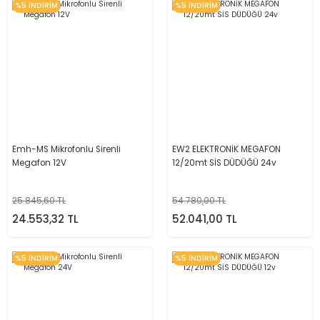
%5 İNDİRİM
%5 İNDİRİM
Emh-MS Mikrofonlu Sirenli
EW2 ELEKTRONİK MEGAFON
Megafon 12V
12/20mt SİS DÜDÜĞÜ 24v
25.845,60 TL
54.780,00 TL
24.553,32 TL
52.041,00 TL
%5 İNDİRİM
%5 İNDİRİM