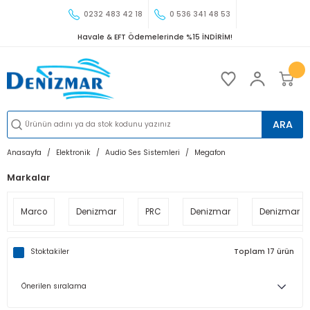
0232 483 42 18
0 536 341 48 53
Havale & EFT Ödemelerinde %15 İNDİRİM!
ARA
Anasayfa
Elektronik
Audio Ses Sistemleri
Megafon
Markalar
Marco
Denizmar
PRC
Denizmar
Denizmar
Stoktakiler
Toplam 17 ürün