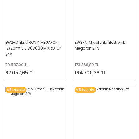
EW2-M ELEKTRONİK MEGAFON
EW3-M Mikrofonlu Elektronik
12/20mt SİS DÜDÜĞÜ,MİKROFON
Megafon 24V
24v
70.587,00 TL
173.368,80 TL
67.057,65 TL
164.700,36 TL
%5 İNDİRİM
%5 İNDİRİM