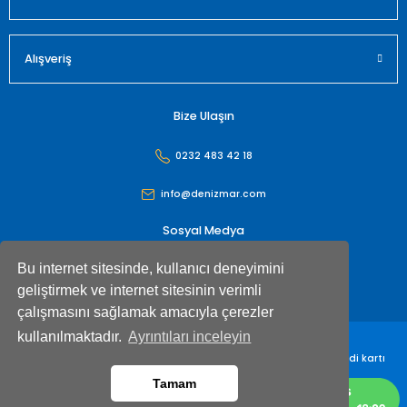
Alışveriş
Bize Ulaşın
0232 483 42 18
info@denizmar.com
Sosyal Medya
Bu internet sitesinde, kullanıcı deneyimini
geliştirmek ve internet sitesinin verimli
çalışmasını sağlamak amacıyla çerezler
kullanılmaktadır.
Ayrıntıları inceleyin
Denizmar İç Dış Ticaret Anonim Şirketi© Tüm hakları saklıdır. Kredi kartı
bilgileriniz 256bit SSL sertifikası ile korunmaktadır
Tamam