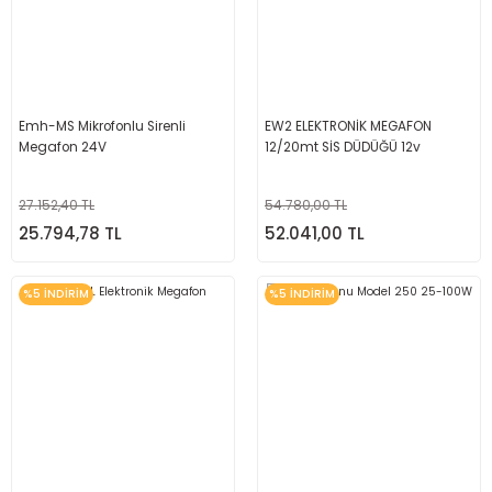
Emh-MS Mikrofonlu Sirenli
EW2 ELEKTRONİK MEGAFON
Megafon 24V
12/20mt SİS DÜDÜĞÜ 12v
27.152,40 TL
54.780,00 TL
25.794,78 TL
52.041,00 TL
%5 İNDİRİM
%5 İNDİRİM