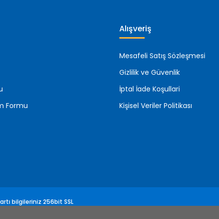
Alışveriş
Mesafeli Satış Sözleşmesi
Gizlilik ve Güvenlik
u
İptal İade Koşullari
rim Formu
Kişisel Veriler Politikası
rtı bilgileriniz 256bit SSL