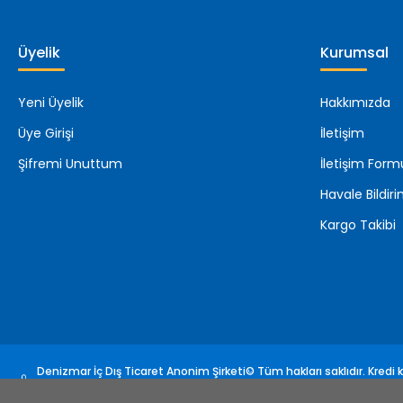
Üyelik
Kurumsal
Yeni Üyelik
Hakkımızda
Üye Girişi
İletişim
Şifremi Unuttum
İletişim Form
Havale Bildi
Kargo Takibi
Denizmar İç Dış Ticaret Anonim Şirketi© Tüm hakları saklıdır. Kredi ka
sertifikası ile korunmaktadır