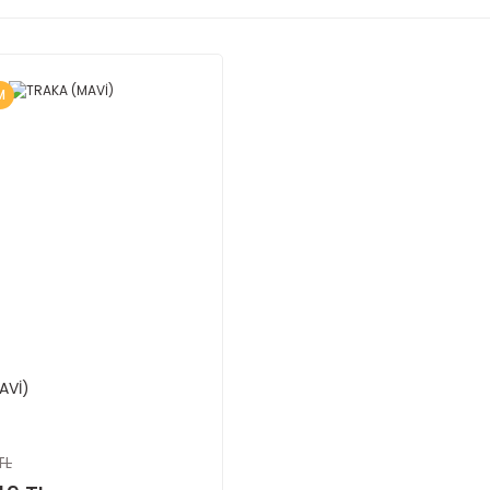
M
AVİ)
TL