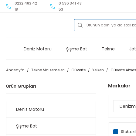
0232 483 42
0 536 341 48
18
53
Deniz Motoru
Şişme Bot
Tekne
Jet
Anasayfa
Tekne Malzemeleri
Güverte
Yelken
Güverte Akses
Markalar
Ürün Grupları
Denizm
Deniz Motoru
Şişme Bot
Stoktaki