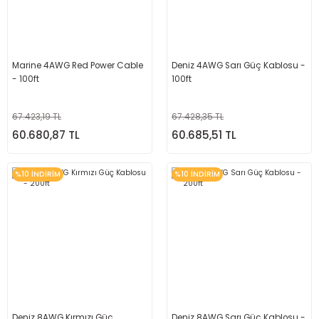
Marine 4AWG Red Power Cable
Deniz 4AWG Sarı Güç Kablosu -
- 100ft
100ft
67.423,19 TL
67.428,35 TL
60.680,87 TL
60.685,51 TL
%10 İNDİRİM
%10 İNDİRİM
Deniz 8AWG Kırmızı Güç
Deniz 8AWG Sarı Güç Kablosu -