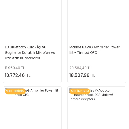
EB Bluetooth Kulak İçi Su
Marine 8AWG Amplifier Power
Geçirmez Kulaklık Mikrofon ve
Kit - Tinned OFC
Uzaktan Kumandalı
11.969,40 TL
20.564,40 TL
10.772,46 TL
18.507,96 TL
%10 İNDİRİM
%10 İNDİRİM