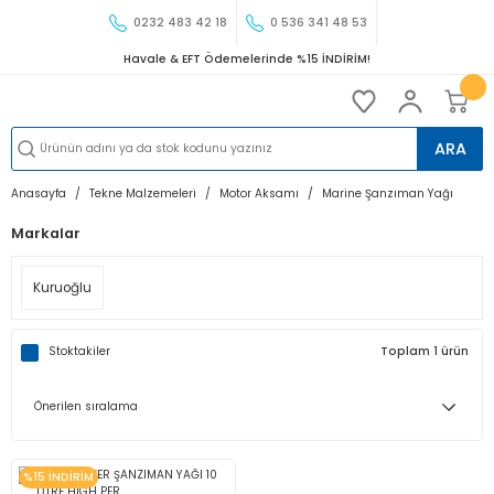
0232 483 42 18
0 536 341 48 53
Havale & EFT Ödemelerinde %15 İNDİRİM!
ARA
Anasayfa
Tekne Malzemeleri
Motor Aksamı
Marine Şanzıman Yağı
Markalar
Kuruoğlu
Stoktakiler
Toplam 1 ürün
%15 İNDİRİM