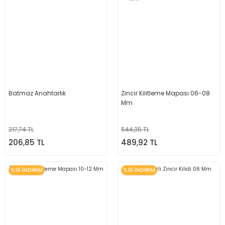
Batmaz Anahtarlık
Zincir Kilitleme Mapası 06-08
Mm
217,74 TL
544,35 TL
206,85 TL
489,92 TL
%10 İNDİRİM
%10 İNDİRİM