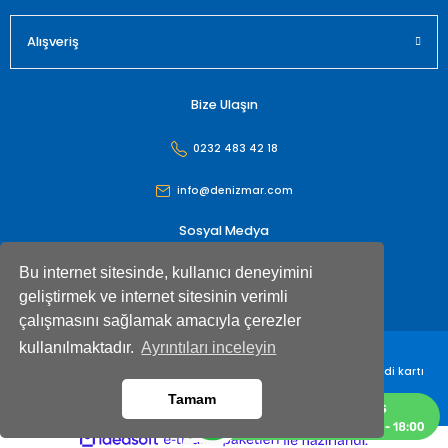
Alışveriş
Bize Ulaşın
0232 483 42 18
info@denizmar.com
Sosyal Medya
Bu internet sitesinde, kullanıcı deneyimini
geliştirmek ve internet sitesinin verimli
çalışmasını sağlamak amacıyla çerezler
kullanılmaktadır.
Ayrıntıları inceleyin
Denizmar İç Dış Ticaret Anonim Şirketi© Tüm hakları saklıdır. Kredi kartı
bilgileriniz 256bit SSL sertifikası ile korunmaktadır
Tamam
ideasoft
ile
e-