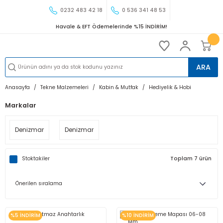
0232 483 42 18
0 536 341 48 53
Havale & EFT Ödemelerinde %15 İNDİRİM!
ARA
Anasayfa
Tekne Malzemeleri
Kabin & Mutfak
Hediyelik & Hobi
Markalar
Denizmar
Denizmar
Stoktakiler
Toplam 7 ürün
%5 İNDİRİM
%10 İNDİRİM