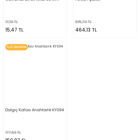
17,19 TL
515,70 TL
15,47 TL
464,13 TL
%10 İNDİRİM
Dalgıç Kafası Anahtarl›k KY094
177,63 TL