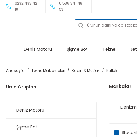
0232 483 42
0 536 341 48
18
53
Deniz Motoru
Şişme Bot
Tekne
Jet
Anasayfa
Tekne Malzemeleri
Kabin & Mutfak
Küllük
Markalar
Ürün Grupları
Denizm
Deniz Motoru
Şişme Bot
Stoktaki