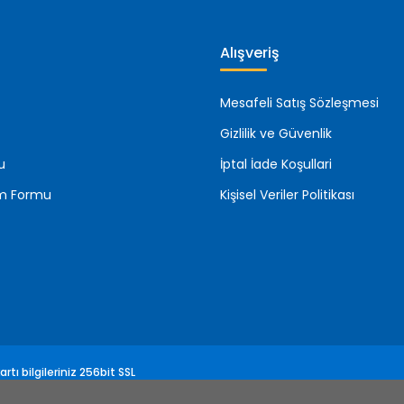
Alışveriş
Mesafeli Satış Sözleşmesi
Gizlilik ve Güvenlik
u
İptal İade Koşullari
rim Formu
Kişisel Veriler Politikası
rtı bilgileriniz 256bit SSL