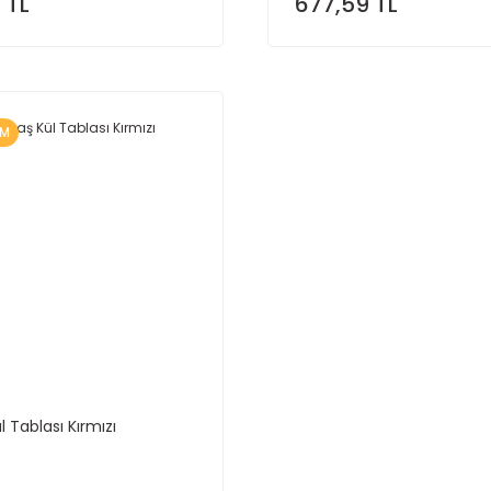
 TL
677,59 TL
İM
 Tablası Kırmızı