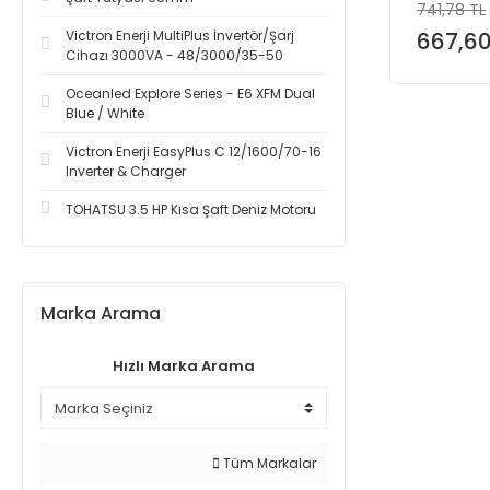
741,78 TL
Victron Enerji MultiPlus İnvertör/Şarj
667,60
Cihazı 3000VA - 48/3000/35-50
Oceanled Explore Series - E6 XFM Dual
Blue / White
Victron Enerji EasyPlus C 12/1600/70-16
Inverter & Charger
TOHATSU 3.5 HP Kısa Şaft Deniz Motoru
Marka Arama
Hızlı Marka Arama
Tüm Markalar