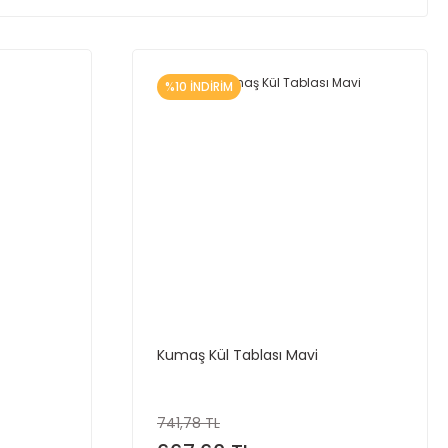
%10 İNDİRİM
Kumaş Kül Tablası Mavi
741,78 TL