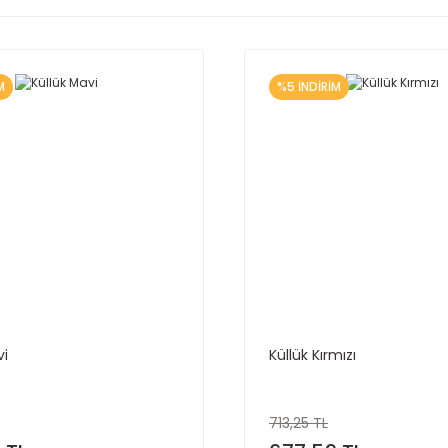
M
%5 İNDİRİM
vi
Küllük Kırmızı
713,25 TL