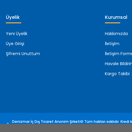
Üyelik
Kurumsal
Yeni Üyelik
Hakkımızda
Üye Girişi
İletişim
Şifremi Unuttum
İletişim Form
Havale Bildi
Kargo Takibi
Denizmar İç Dış Ticaret Anonim Şirketi© Tüm hakları saklıdır. Kredi ka
sertifikası ile korunmaktadır