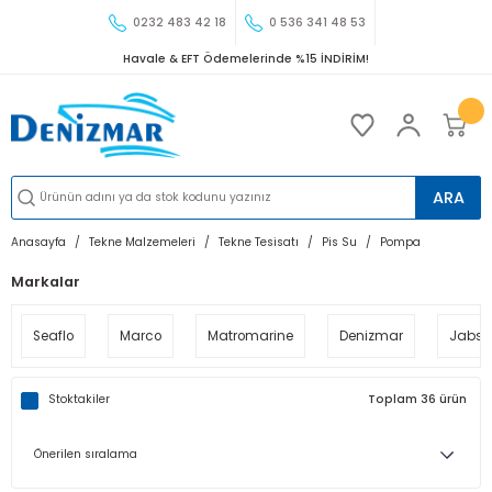
0232 483 42 18
0 536 341 48 53
Havale & EFT Ödemelerinde %15 İNDİRİM!
ARA
Anasayfa
Tekne Malzemeleri
Tekne Tesisatı
Pis Su
Pompa
Markalar
Seaflo
Marco
Matromarine
Denizmar
Jabsc
Stoktakiler
Toplam 36 ürün