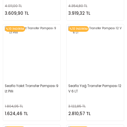
4.011,00 TL
4.354,80 TL
3.609,90 TL
3.919,32 TL
%10 İNDİRİM
%10 İNDİRİM
Seaflo Yakıt Transfer Pompası 9
Seaflo Yağ Transfer Pompası 12
Lt Pilli
V 6 LT
1.804,95 TL
3.122,85 TL
1.624,46 TL
2.810,57 TL