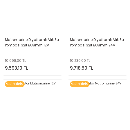
Matromarine Diyaframlı Atık Su
Matromarine Diyaframlı Atık Su
Pompası 32lt Ø38mm 12V
Pompası 32lt Ø38mm 24V
10.098,00 TL
10.230,00 TL
9.593,10 TL
9.718,50 TL
%5 İNDİRİM
%5 İNDİRİM