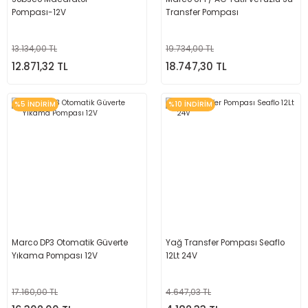
Pompası-12V
Transfer Pompası
13.134,00 TL
19.734,00 TL
12.871,32 TL
18.747,30 TL
%5 İNDİRİM
%10 İNDİRİM
Marco DP3 Otomatik Güverte
Yağ Transfer Pompası Seaflo
Yıkama Pompası 12V
12Lt 24V
17.160,00 TL
4.647,03 TL