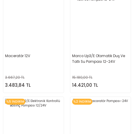
Maceratör 12V
Marco Up3/E Otomatik Duş Ve
Tatlı Su Pompası 12-24V
3.667,20 TL
15.180,00 TL
3.483,84 TL
14.421,00 TL
%5 İNDİRİM
%2 İNDİRİM