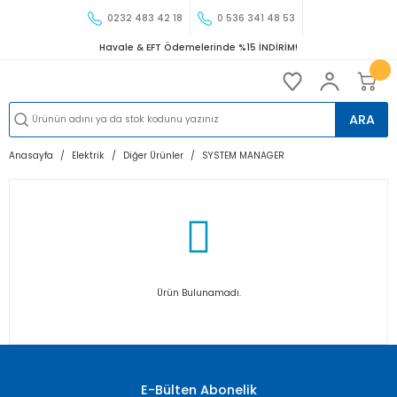
0232 483 42 18
0 536 341 48 53
Havale & EFT Ödemelerinde %15 İNDİRİM!
ARA
Anasayfa
Elektrik
Diğer Ürünler
SYSTEM MANAGER
Ürün Bulunamadı.
E-Bülten Abonelik