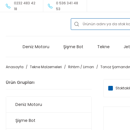
0232 483 42
0 536 341 48
18
53
Deniz Motoru
Şişme Bot
Tekne
Jet
Anasayfa
Tekne Malzemeleri
Rıhtım / Liman
Tonoz Şamandır
Ürün Grupları
Stoktaki
Deniz Motoru
Şişme Bot