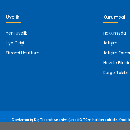
Üyelik
Kurumsal
Yeni Üyelik
Hakkımızda
Üye Girişi
İletişim
Şifremi Unuttum
İletişim Form
Havale Bildi
Kargo Takibi
Denizmar İç Dış Ticaret Anonim Şirketi© Tüm hakları saklıdır. Kredi ka
sertifikası ile korunmaktadır