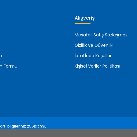
Alışveriş
Mesafeli Satış Sözleşmesi
Gizlilik ve Güvenlik
u
İptal İade Koşullari
rim Formu
Kişisel Veriler Politikası
rtı bilgileriniz 256bit SSL