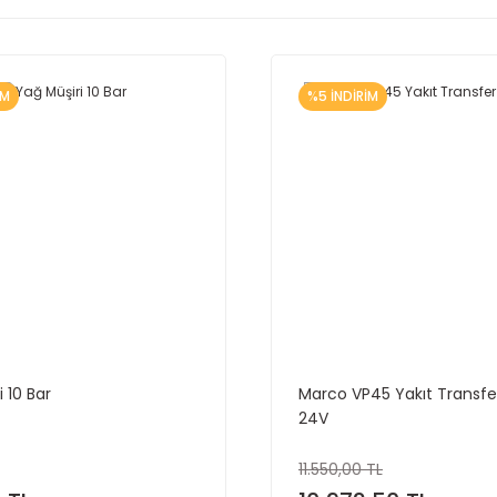
İM
%5 İNDİRİM
 10 Bar
Marco VP45 Yakıt Transfer 
24V
11.550,00 TL