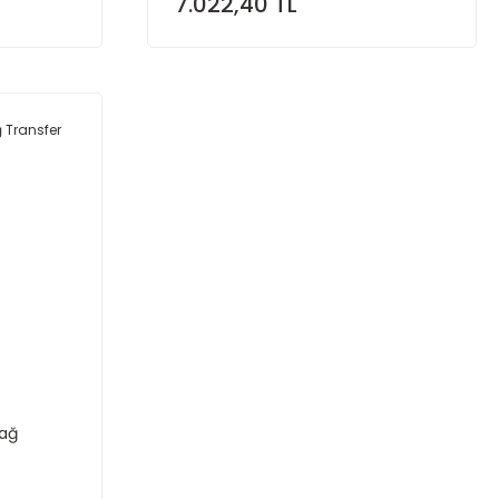
7.022,40 TL
Yağ