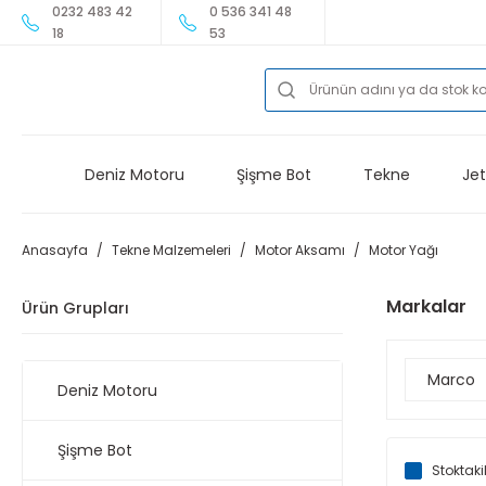
0232 483 42
0 536 341 48
18
53
Deniz Motoru
Şişme Bot
Tekne
Jet
Anasayfa
Tekne Malzemeleri
Motor Aksamı
Motor Yağı
Markalar
Ürün Grupları
Marco
Deniz Motoru
Şişme Bot
Stoktaki