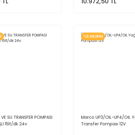
 TL
10.972,50 TL
M
%5 İNDİRİM
T VE SU TRANSFER POMPASI
Marco UP3/OIL-UP4/OIL 
Lİ 15lt/dk 24v
Transfer Pompası 12V