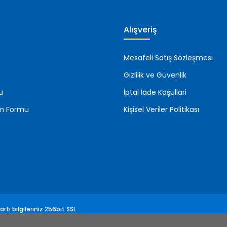
Alışveriş
Mesafeli Satış Sözleşmesi
Gizlilik ve Güvenlik
u
İptal İade Koşullari
rim Formu
Kişisel Veriler Politikası
rtı bilgileriniz 256bit SSL