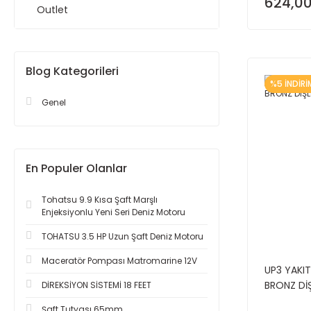
624,00
Outlet
Blog Kategorileri
%5 İNDİRİ
Genel
En Populer Olanlar
Tohatsu 9.9 Kısa Şaft Marşlı
Enjeksiyonlu Yeni Seri Deniz Motoru
TOHATSU 3.5 HP Uzun Şaft Deniz Motoru
Maceratör Pompası Matromarine 12V
UP3 YAKI
BRONZ DİŞ
DİREKSİYON SİSTEMİ 18 FEET
Şaft Tutyası 65mm