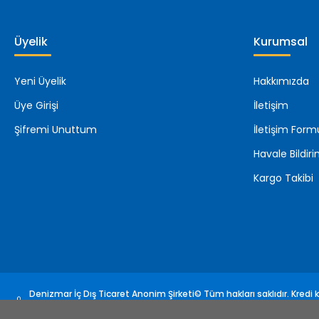
Üyelik
Kurumsal
Yeni Üyelik
Hakkımızda
Üye Girişi
İletişim
Şifremi Unuttum
İletişim Form
Havale Bildi
Kargo Takibi
Denizmar İç Dış Ticaret Anonim Şirketi© Tüm hakları saklıdır. Kredi ka
sertifikası ile korunmaktadır