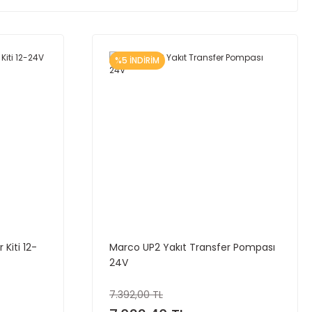
%5 İNDİRİM
Kiti 12-
Marco UP2 Yakıt Transfer Pompası
24V
7.392,00 TL