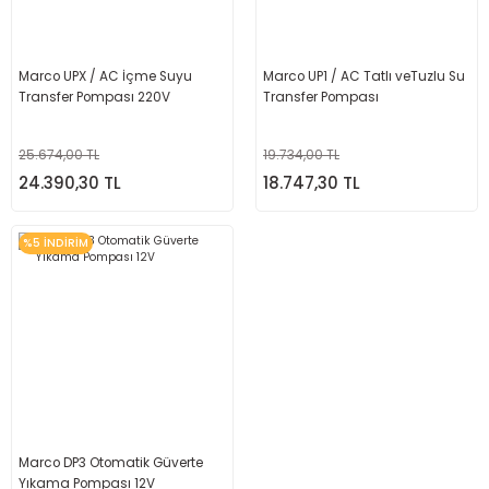
Marco UPX / AC İçme Suyu
Marco UP1 / AC Tatlı veTuzlu Su
Transfer Pompası 220V
Transfer Pompası
25.674,00 TL
19.734,00 TL
24.390,30 TL
18.747,30 TL
%5 İNDİRİM
Marco DP3 Otomatik Güverte
Yıkama Pompası 12V