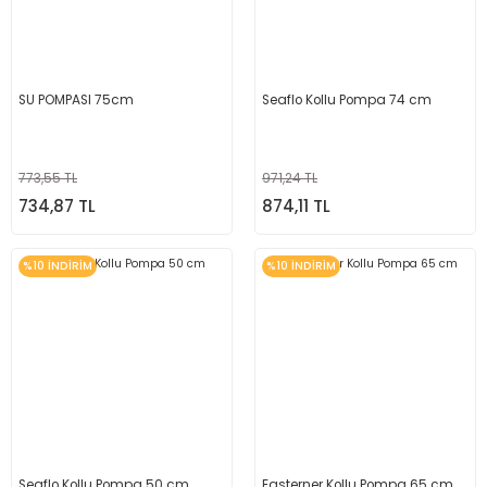
SU POMPASI 75cm
Seaflo Kollu Pompa 74 cm
773,55 TL
971,24 TL
734,87 TL
874,11 TL
%10 İNDİRİM
%10 İNDİRİM
Seaflo Kollu Pompa 50 cm
Easterner Kollu Pompa 65 cm