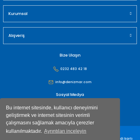
Kurumsal
Alışveriş
Bize Ulaşın
0232 483 42 18
info@denizmar.com
Sosyal Medya
Bu internet sitesinde, kullanıcı deneyimini
geliştirmek ve internet sitesinin verimli
çalışmasını sağlamak amacıyla çerezler
kullanılmaktadır.
Ayrıntıları inceleyin
Denizmar İç Dış Ticaret Anonim Şirketi© Tüm hakları saklıdır. Kredi kartı