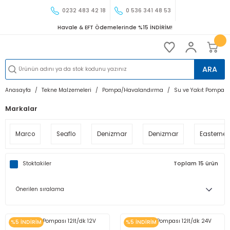
0232 483 42 18
0 536 341 48 53
Havale & EFT Ödemelerinde %15 İNDİRİM!
ARA
Anasayfa
Tekne Malzemeleri
Pompa/Havalandırma
Su ve Yakıt Pompası
Markalar
Marco
Seaflo
Denizmar
Denizmar
Easterner
Stoktakiler
Toplam 15 ürün
%5 İNDİRİM
%5 İNDİRİM