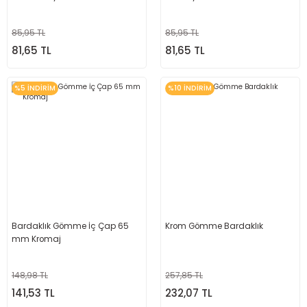
85,95 TL
85,95 TL
81,65 TL
81,65 TL
%5 İNDİRİM
%10 İNDİRİM
Bardaklık Gömme İç Çap 65
Krom Gömme Bardaklık
mm Kromaj
148,98 TL
257,85 TL
141,53 TL
232,07 TL