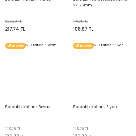
22-25mm
229,20 TL
114,60 TL
217,74 TL
108,87 TL
%5 İNDİRİM
%5 İNDİRİM
Bardaklık Katlanır Beyaz
Bardaklık Katlanır Siyah
143,25 TL
143,25 TL