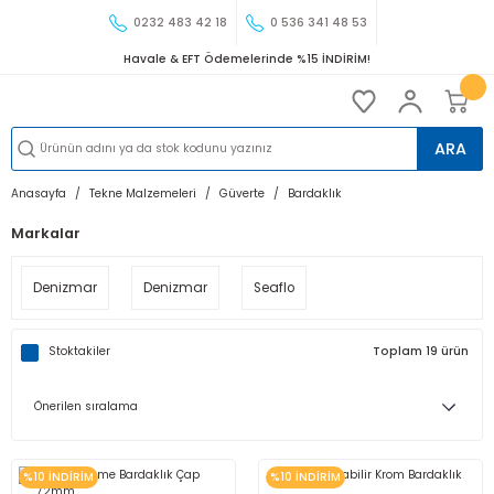
0232 483 42 18
0 536 341 48 53
Havale & EFT Ödemelerinde %15 İNDİRİM!
ARA
Anasayfa
Tekne Malzemeleri
Güverte
Bardaklık
Markalar
Denizmar
Denizmar
Seaflo
Stoktakiler
Toplam 19 ürün
%10 İNDİRİM
%10 İNDİRİM