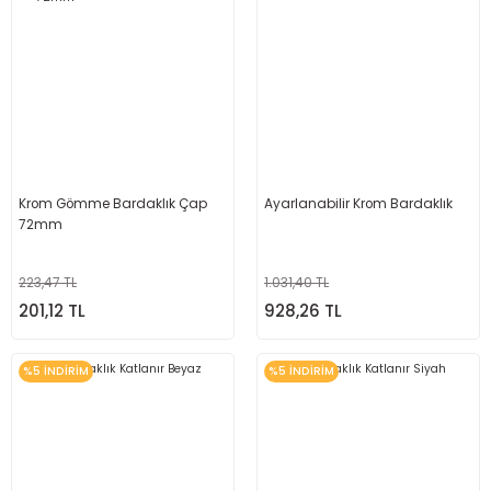
Krom Gömme Bardaklık Çap
Ayarlanabilir Krom Bardaklık
72mm
223,47 TL
1.031,40 TL
201,12 TL
928,26 TL
%5 İNDİRİM
%5 İNDİRİM