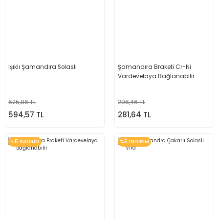
Işıklı Şamandıra Solaslı
Şamandıra Braketi Cr-Ni
Vardevelaya Bağlanabilir
625,86 TL
296,46 TL
594,57 TL
281,64 TL
%5 İNDİRİM
%5 İNDİRİM