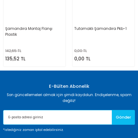
Şamandıra Montaj Flanşı
Tutamaklı Şamandıra Pkb-1
Plastik
142,65 TL
0,00 TL
135,52 TL
0,00 TL
E-Bülten Abonelik
Son güncellemeleri almak için şimdi kaydolun. Endişelenme, spam
değiliz!
Gönder
*istediğiniz zaman iptal edebilirsiniz.