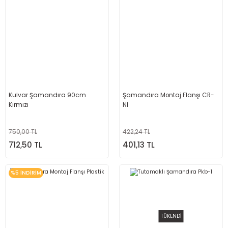
Kulvar Şamandıra 90cm
Şamandıra Montaj Flanşı CR-
Kırmızı
NI
750,00 TL
422,24 TL
712,50 TL
401,13 TL
%5 İNDİRİM
TÜKENDİ