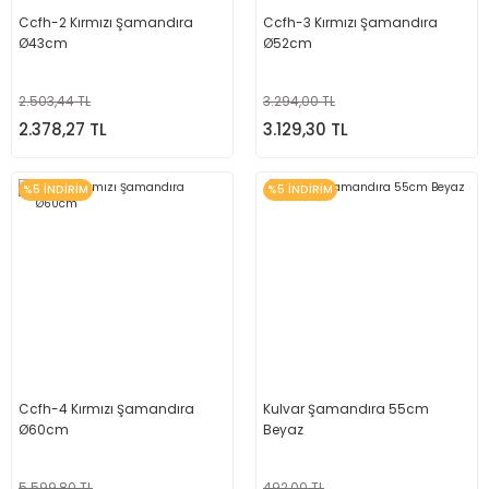
Ccfh-2 Kırmızı Şamandıra
Ccfh-3 Kırmızı Şamandıra
Ø43cm
Ø52cm
2.503,44 TL
3.294,00 TL
2.378,27 TL
3.129,30 TL
%5 İNDİRİM
%5 İNDİRİM
Ccfh-4 Kırmızı Şamandıra
Kulvar Şamandıra 55cm
Ø60cm
Beyaz
5.599,80 TL
492,00 TL