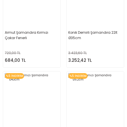
Armut Şamandıra Kırmızı
Konik Demirli Şamandıra 22lt
Çakar Fenerli
Ø35cm
720,00 TL
3.423,60 TL
684,00 TL
3.252,42 TL
%5 İNDİRİM
%5 İNDİRİM