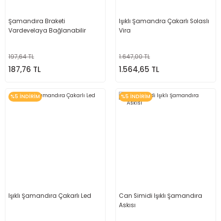
Şamandıra Braketi
Işıklı Şamandra Çakarlı Solaslı
Vardevelaya Bağlanabilir
Vira
197,64 TL
1.647,00 TL
187,76 TL
1.564,65 TL
%5 İNDİRİM
%5 İNDİRİM
Işıklı Şamandıra Çakarlı Led
Can Simidi Işıklı Şamandıra
Askısı