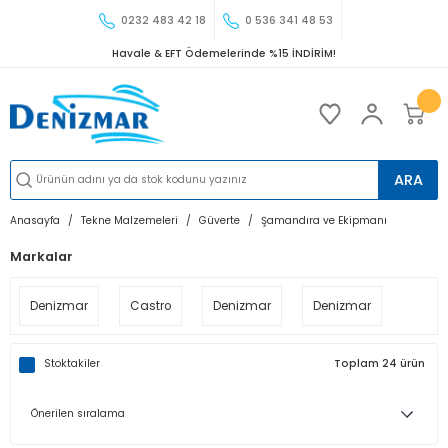
0232 483 42 18
0 536 341 48 53
Havale & EFT Ödemelerinde %15 İNDİRİM!
ARA
Anasayfa
Tekne Malzemeleri
Güverte
Şamandıra ve Ekipmanı
Markalar
Denizmar
Castro
Denizmar
Denizmar
Stoktakiler
Toplam 24 ürün