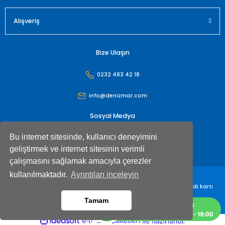
Alışveriş
Bize Ulaşın
0232 483 42 18
info@denizmar.com
Sosyal Medya
Bu internet sitesinde, kullanıcı deneyimini
geliştirmek ve internet sitesinin verimli
çalışmasını sağlamak amacıyla çerezler
kullanılmaktadır.
Ayrıntıları inceleyin
Denizmar İç Dış Ticaret Anonim Şirketi© Tüm hakları saklıdır. Kredi kartı
bilgileriniz 256bit SSL sertifikası ile korunmaktadır
Tamam
ideasoft
ile
e-