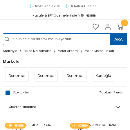
0232 483 42 18
0 536 341 48 53
Havale & EFT Ödemelerinde %15 İNDİRİM!
ARA
Anasayfa
Tekne Malzemeleri
Motor Aksamı
Marin Motor Braketi
Markalar
Denizmar
Denizmar
Denizmar
Kuruoğlu
Stoktakiler
Toplam 7 ürün
%15 İNDİRİM
%5 İNDİRİM