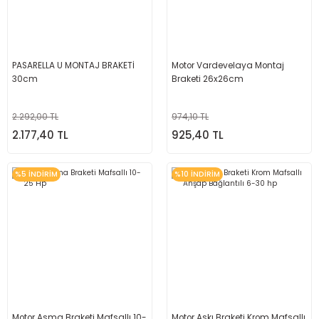
PASARELLA U MONTAJ BRAKETİ
Motor Vardevelaya Montaj
30cm
Braketi 26x26cm
2.292,00 TL
974,10 TL
2.177,40 TL
925,40 TL
%5 İNDİRİM
%10 İNDİRİM
Motor Asma Braketi Mafsallı 10-
Motor Askı Braketi Krom Mafsallı